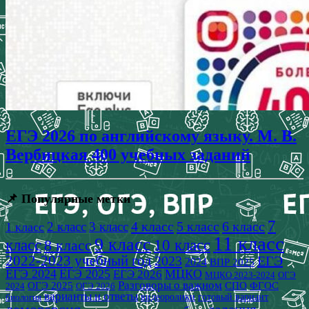
ЕГЭ 2026 по английскому языку. М. В.
Вербицкая 400 учебных заданий
📌 Популярные метки
7
4 класс
5 класс
6 класс
2 класс
3 класс
1 класс
11 класс
9 класс
класс
8 класс
10 класс
2022-2023 учебный год
2023
ЕГЭ
2024
ВПР 2025
ЕГЭ 2024
ЕГЭ 2025
МЦКО
ЕГЭ 2026
МЦКО 2023-2024
ОГЭ
Разговоры о важном
СПО
ОГЭ 2025
ФГОС
2024
ОГЭ 2026
варианты и ответы
видеоролики
готовый вариант
биология