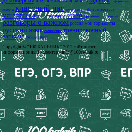
демоверсия
задания
диагностическая работа
информатика
классный час
история
литература
контрольная работа
математика
ответы
обществознание
рабочая программа
разговоры о важном
россия мои горизонты
русский язык
тренировочный
сочинение
вариант
физика
химия
Copyright © "100 БАЛЬНИК" 2012 сайт носит
информационный характер - info@100ballnik.ru