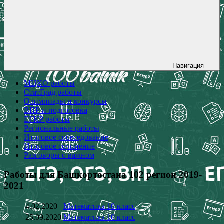
Навигация
МЦКО работы
СтатГрад работы
Олимпиады и конкурсы
ВПР и подготовка
ЕГКР работы
Региональные работы
Итоговое собеседование
Итоговое сочинение
Разговоры о важном
Работы для Башкортостана 102 регион 2019-
2021
4.02.2020
Математика 10 класс
25.09.2020
Математика 10 класс