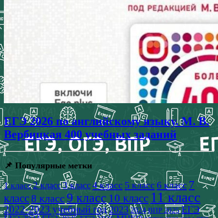
ЕГЭ 2026 по английскому языку. М. В.
Вербицкая 400 учебных заданий
📌 Популярные метки
7
4 класс
5 класс
6 класс
2 класс
3 класс
1 класс
11 класс
9 класс
класс
8 класс
10 класс
2022-2023 учебный год
2023
ЕГЭ
2024
ВПР 2025