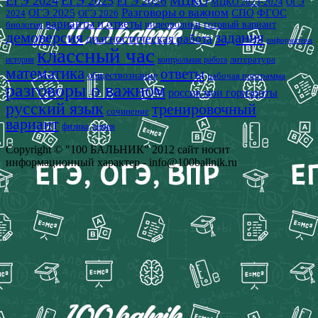
ЕГЭ 2024
ЕГЭ 2025
МЦКО
ЕГЭ 2026
МЦКО 2023-2024
ОГЭ
Разговоры о важном
СПО
ОГЭ 2025
ФГОС
2024
ОГЭ 2026
варианты и ответы
видеоролики
готовый вариант
биология
демоверсия
задания
диагностическая работа
информатика
классный час
история
литература
контрольная работа
математика
ответы
обществознание
рабочая программа
разговоры о важном
россия мои горизонты
русский язык
тренировочный
сочинение
вариант
физика
химия
Copyright © "100 БАЛЬНИК" 2012 сайт носит
информационный характер - info@100ballnik.ru