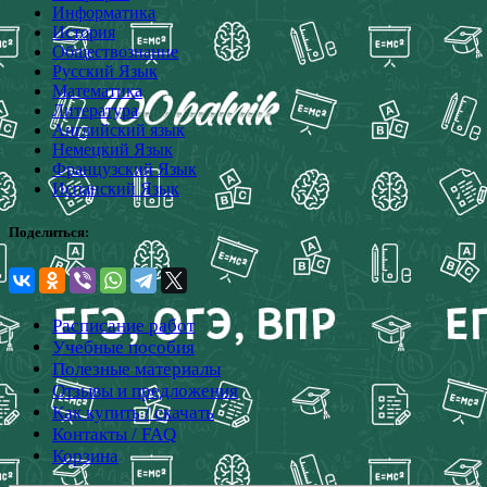
Информатика
История
Обществознание
Русский Язык
Математика
Литература
Английский язык
Немецкий Язык
Французский Язык
Испанский Язык
Поделиться:
Расписание работ
Учебные пособия
Полезные материалы
Отзывы и предложения
Как купить / скачать
Контакты / FAQ
Корзина