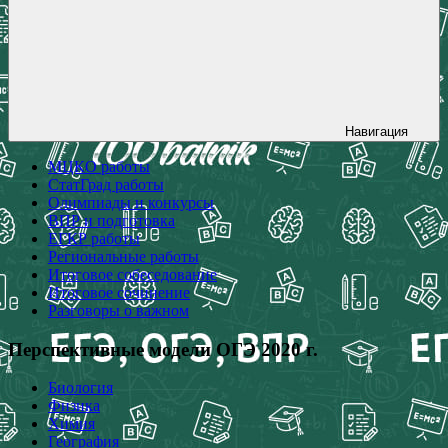
Навигация
МЦКО работы
СтатГрад работы
Олимпиады и конкурсы
ВПР и подготовка
ЕГКР работы
Региональные работы
Итоговое собеседование
Итоговое сочинение
Разговоры о важном
Перспективные модели ОГЭ 2020 г.
Биология
Физика
Химия
География