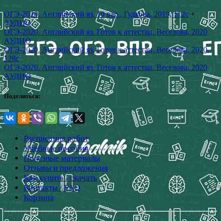
ОГЭ-2020. Английский яз. 10 вар., Гудкова, 2019, 112с
+
АУДИО
ОГЭ-2020. Английский яз. Готов к аттестац. Веселова, 2020
АУДИО
ОГЭ-2020. Английский яз. Готов к аттестац. Веселова, 2020,
128с
ОГЭ-2020. Английский яз. Готов к аттестац. Веселова, 2020
АУДИО
Поделиться:
Расписание работ
Учебные пособия
Полезные материалы
Отзывы и предложения
Как купить / скачать
Контакты / FAQ
Корзина