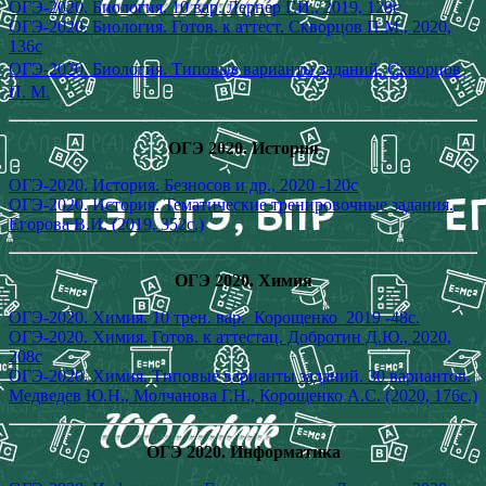
ОГЭ-2020. Биология. 10 вар. Лернер Г.И., 2019, 128с
ОГЭ-2020. Биология. Готов. к аттест. Скворцов П.М., 2020,
136с
ОГЭ-2020. Биология. Типовые варианты заданий. Скворцов
П. М.
ОГЭ 2020. История
ОГЭ-2020. История. Безносов и др., 2020 -120с
ОГЭ-2020. История. Тематические тренировочные задания.
Егорова В.И. (2019, 352с.)
ОГЭ 2020. Химия
ОГЭ-2020. Химия. 10 трен. вар._Корощенко_2019 -48с.
ОГЭ-2020. Химия. Готов. к аттестац. Добротин Д.Ю., 2020,
208с
ОГЭ-2020. Химия. Типовые варианты заданий. 30 вариантов.
Медведев Ю.Н., Молчанова Г.Н., Корощенко А.С. (2020, 176с.)
ОГЭ 2020. Информатика