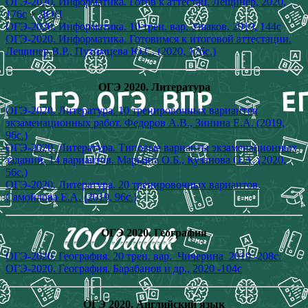
ОГЭ-2020. Информатика. Готов к аттестац. Лещинер, 2020,
176с
+
ДОП
ОГЭ-2020. Информатика. 10 трен. вар. Ушаков. 2019, 144с
ОГЭ-2020. Информатика. Готовимся к итоговой аттестации.
Лещинер В.Р., Путимцева Ю.С. (2020, 176с.)
ОГЭ 2020. Литература
ОГЭ-2020. Литература. 10 тренировочных вариантов
экзаменационных работ. Федоров А.В., Зинина Е.А. (2019,
96с.)
ОГЭ-2020. Литература. Типовые варианты экзаменационных
заданий. 14 вариантов. Марьина О.Б., Кузанова О.А. (2020,
56с.)
ОГЭ-2020. Литература. 20 тренировочных вариантов.
Самойлова Е.А. (2019, 96с.)
ОГЭ 2020. География
ОГЭ-2020. География. 20 трен. вар._Чичерина_2019 -208с.
ОГЭ-2020. География. Барабанов и др., 2020 -104с
ОГЭ 2020. Английский язык