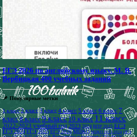
ЕГЭ 2026 по английскому языку. М. В.
Вербицкая 400 учебных заданий
📌 Популярные метки
7
4 класс
5 класс
6 класс
2 класс
3 класс
1 класс
11 класс
9 класс
класс
8 класс
10 класс
2022-2023 учебный год
2023
ЕГЭ
2024
ВПР 2025
ЕГЭ 2024
ЕГЭ 2025
МЦКО
ЕГЭ 2026
МЦКО 2023-2024
ОГЭ
Разговоры о важном
СПО
ОГЭ 2025
ФГОС
2024
ОГЭ 2026