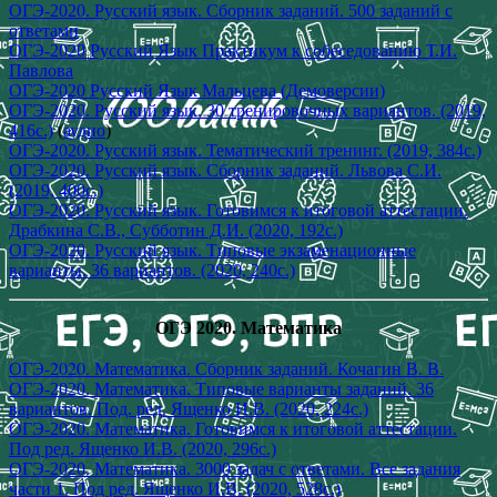
ОГЭ-2020. Русский язык. Сборник заданий. 500 заданий с
ответами
ОГЭ-2020 Русский Язык Практикум к собеседованию Т.И.
Павлова
ОГЭ-2020 Русский Язык Мальцева (Демоверсии)
ОГЭ-2020. Русский язык. 30 тренировочных вариантов. (2019,
416с.)
(
аудио
)
ОГЭ-2020. Русский язык. Тематический тренинг. (2019, 384с.)
ОГЭ-2020. Русский язык. Сборник заданий. Львова С.И.
(2019, 400с.)
ОГЭ-2020. Русский язык. Готовимся к итоговой аттестации.
Драбкина С.В., Субботин Д.И. (2020, 192с.)
ОГЭ-2020. Русский язык. Типовые экзаменационные
варианты. 36 вариантов. (2020, 240с.)
ОГЭ 2020. Математика
ОГЭ-2020. Математика. Сборник заданий. Кочагин В. В.
ОГЭ-2020. Математика. Типовые варианты заданий. 36
вариантов. Под. ред. Ященко И.В. (2020, 224с.)
ОГЭ-2020. Математика. Готовимся к итоговой аттестации.
Под ред. Ященко И.В. (2020, 296с.)
ОГЭ-2020. Математика. 3000 задач с ответами. Все задания
части 1. Под ред. Ященко И.В. (2020, 528с.)