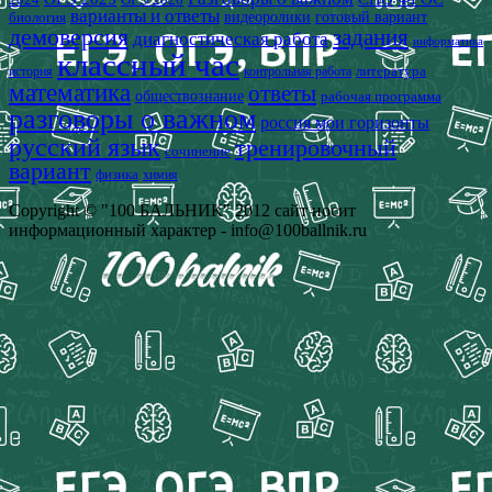
варианты и ответы
видеоролики
готовый вариант
биология
демоверсия
задания
диагностическая работа
информатика
классный час
история
литература
контрольная работа
математика
ответы
обществознание
рабочая программа
разговоры о важном
россия мои горизонты
русский язык
тренировочный
сочинение
вариант
физика
химия
Copyright © "100 БАЛЬНИК" 2012 сайт носит
информационный характер - info@100ballnik.ru