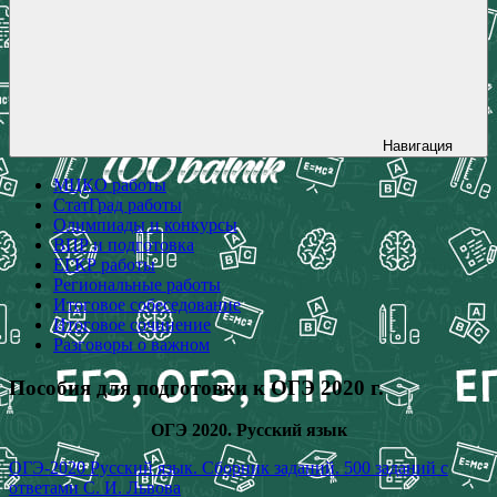
Навигация
МЦКО работы
СтатГрад работы
Олимпиады и конкурсы
ВПР и подготовка
ЕГКР работы
Региональные работы
Итоговое собеседование
Итоговое сочинение
Разговоры о важном
Пособия для подготовки к ОГЭ 2020 г.
ОГЭ 2020. Русский язык
ОГЭ-2020 Русский язык. Сборник заданий. 500 заданий с
ответами С. И. Львова