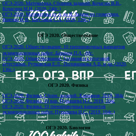
ОГЭ-2020. Математика. Сборник заданий. Кочагин В.В.,
Кочагина М.Н. (2029, 240с.)
ОГЭ-2020. Математика от А до Я. Задачи по геометрии.
Ященко И.В., Шестаков С.А. (2020, 120с.)
ОГЭ 2020. Обществознание
ОГЭ-2020. Обществознание. 10 тренировочных вариантов
экзаменационных работ.
Баранов П.А. -88с.
ОГЭ-2020. Обществознание. Готовимся к итоговой
аттестации. Рутковская Е.Л., Половникова А.В. и др. (2020,
136с.)
ОГЭ 2020. Физика
ОГЭ-2020. Физика. Сборн. заданий. Ханнанов, 2019, 384с
ОГЭ-2020. Физика. 10 вар. Пурышева Н.С. 2019, 104с
ОГЭ-2020. Физика. 10 тренировочных вариантов
экзаменационных работ. Пурышева Н.С. (2019, 104с.)
ОГЭ 2020. Биология