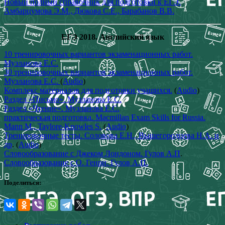
Новый полный справочник для подготовки к ЕГЭ.
Амбарцумова Э.М., Дюкова С.Е., Барабанов В.В.
ЕГЭ 2018.
Английский язык
10 тренировочных вариантов экзаменационных работ.
Музланова Е.С.
30 тренировочных вариантов экзаменационных работ.
Музланова Е.С.
(
Audio
)
Комплекс материалов для подготовки учащихся.
(
Audio
)
Раздел «Письмо». Музланова Е.С.
Раздел «Чтение». Музланова Е.С.
практическая подготовка. Macmillan Exam Skills for Russia.
Mann M., Taylore-Knowles S.
(
Audio
)
Тренировочные тесты. Соловова Е.Н., Вышегородцева Н.А. и
др
. (
Audio
)
Словообразование с Джеком Лондоном. Гулов А.П
.
Словообразование с О. Генри. Гулов А.П.
Поделиться: