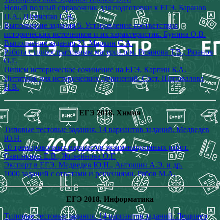
Новый полный справочник для подготовки к ЕГЭ. Баранов
П.А., Шевченко С.В.
Выполнение задания 6. Установление соответствия
исторических источников и их характеристик. Бунина О.В.
Выполнение задания 23. Маркин С.А.
Работа с иллюстративным материалом. Рязанова Т.В., Рязанов
О.Г.
Пишем историческое сочинение на ЕГЭ. Карпин Б.А.
Цитатник для исторических сочинений. Сост. Шаповалова
Н.В.
ЕГЭ 2018. Химия
Типовые тестовые задания. 14 вариантов заданий. Медведев
Ю.Н.
10 тренировочных вариантов экзаменационных работ.
Савинкина Е.В., Живейнова О.Г.
Эксперт в ЕГЭ. Медведев Ю.Н., Антошин А.Э. и др.
1000 заданий с ответами и решениями. Рябов М.А.
ЕГЭ 2018. Информатика
Типовые тестовые задания. 14 вариантов заданий. Лещинер