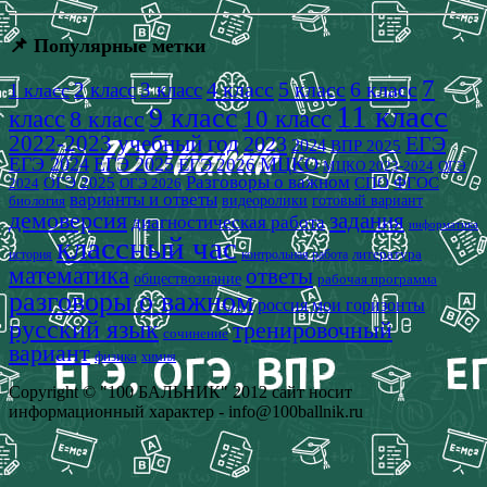
📌 Популярные метки
7
4 класс
5 класс
6 класс
2 класс
3 класс
1 класс
11 класс
9 класс
класс
8 класс
10 класс
2022-2023 учебный год
2023
ЕГЭ
2024
ВПР 2025
ЕГЭ 2024
ЕГЭ 2025
МЦКО
ЕГЭ 2026
МЦКО 2023-2024
ОГЭ
Разговоры о важном
СПО
ОГЭ 2025
ФГОС
2024
ОГЭ 2026
варианты и ответы
видеоролики
готовый вариант
биология
демоверсия
задания
диагностическая работа
информатика
классный час
история
литература
контрольная работа
математика
ответы
обществознание
рабочая программа
разговоры о важном
россия мои горизонты
русский язык
тренировочный
сочинение
вариант
физика
химия
Copyright © "100 БАЛЬНИК" 2012 сайт носит
информационный характер - info@100ballnik.ru