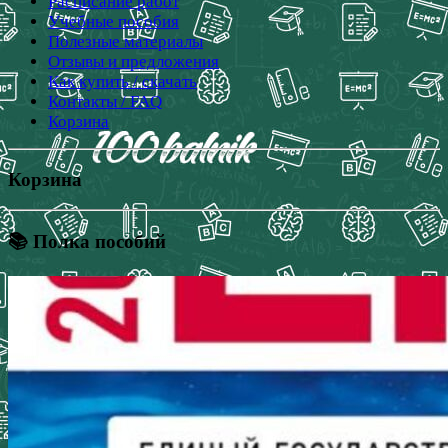
Расписание работ
Учебные пособия
Полезные материалы
Отзывы и предложения
Как купить / скачать
Контакты / FAQ
Корзина
Корзина
📚 Полка пособий