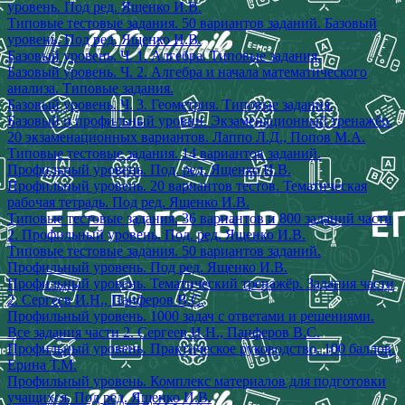
уровень. Под ред. Ященко И.В.
Типовые тестовые задания. 50 вариантов заданий. Базовый
уровень. Под ред. Ященко И.В.
Базовый уровень. Ч. 1. Алгебра. Типовые задания.
Базовый уровень. Ч. 2. Алгебра и начала математического
анализа. Типовые задания.
Базовый уровень. Ч. 3. Геометрия. Типовые задания.
Базовый и профильный уровни. Экзаменационный тренажёр.
20 экзаменационных вариантов. Лаппо Л.Д., Попов М.А.
Типовые тестовые задания. 14 вариантов заданий.
Профильный уровень. Под. ред. Ященко И.В.
Профильный уровень. 20 вариантов тестов. Тематическая
рабочая тетрадь. Под ред. Ященко И.В.
Типовые тестовые задания. 36 вариантов и 800 заданий части
2. Профильный уровень. Под. ред. Ященко И.В.
Типовые тестовые задания. 50 вариантов заданий.
Профильный уровень. Под ред. Ященко И.В.
Профильный уровень. Тематический тренажёр. Задания части
2. Сергеев И.Н., Панферов В.С.
Профильный уровень. 1000 задач с ответами и решениями.
Все задания части 2. Сергеев И.Н., Панферов В.С.
Профильный уровень. Практическое руководство. 100 баллов.
Ерина Т.М.
Профильный уровень. Комплекс материалов для подготовки
учащихся. Под ред. Ященко И.В.