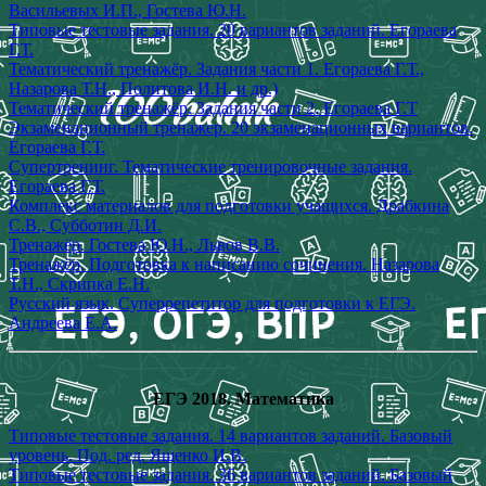
Васильевых И.П., Гостева Ю.Н.
Типовые тестовые задания. 20 вариантов заданий. Егораева
Г.Т.
Тематический тренажёр. Задания части 1. Егораева Г.Т.,
Назарова Т.Н., Политова И.Н. и др.)
Тематический тренажёр. Задания части 2. Егораева Г.Т
Экзаменационный тренажер. 20 экзаменационных вариантов.
Егораева Г.Т.
Супертренинг. Тематические тренировочные задания.
Егораева Г.Т.
Комплекс материалов для подготовки учащихся. Драбкина
С.В., Субботин Д.И.
Тренажёр. Гостева Ю.Н., Львов В.В.
Тренажёр. Подготовка к написанию сочинения. Назарова
Т.Н., Скрипка Е.Н.
Русский язык. Суперрепетитор для подготовки к ЕГЭ.
Андреева Е.А.
ЕГЭ 2018. Математика
Типовые тестовые задания. 14 вариантов заданий. Базовый
уровень. Под. ред. Ященко И.В.
Типовые тестовые задания. 36 вариантов заданий. Базовый