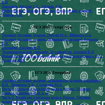
В.Р.
Тренажёр. Крылов С.С., Ушаков Д.М.
Информатика. Большой сборник тематических заданий.
Ушаков Д.М.
ЕГЭ 2018. Литература
Типовые тестовые задания. Попова Н.А., Марьина О.Б.
Типовые тестовые задания. 28 вариантов заданий. Ерохина
Е.Л.
Тренажёр. Ерохина Е.Л.
Экзаменационный тренажёр. 20 вариантов. Ерохина Е.Л.
Новый полный справочник школьника для подготовки к ЕГЭ.
Ладыгин М.Б.
ЕГЭ 2018.
География
Типовые тестовые задания. 14 вариантов заданий. Барабанов
В.В., Чичерина О.В., Соловьева Ю.А.
Часть 1. Природа и население мира и России. Типовые
задания. Барабанов В.В. и др.
Часть 2. Хозяйство и регионы мира и России. Типовые
задания. Барабанов В.В. и др.