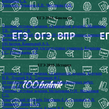
Бобошина С.Б.
Тренажёр. Лукашева Е.В., Чистякова Н.И.
ЕГЭ 2018. Биология
Типовые тестовые задания. 14 вариантов заданий. Мазяркина
Т.В., Первак С.В.
Экзаменационный тренажёр. 20 экзаменационных вариантов.
Богданов Н.А.
100 баллов. Каменский А.А.
Комплекс материалов для подготовки учащихся. Калинова
Г.С., Прилежаева Л.Г.
ЕГЭ 2018. История
Типовые тестовые задания. 14 вариантов заданий. Курукин
И.В., Лушпай В.Б., Тарторкин Ф.Г.
10 тренировочных вариантов экзаменационных работ.
Артасов И.А., Мельникова О.Н.
Типовые тестовые задания. Мельникова О.Н., Мельников
С.П.
Тематический тренажёр. Гевуркова Е.А., Соловьёв А.В.
Тренажёр. Ларина Л.И.
Тренировочные задания. Клоков В.А.