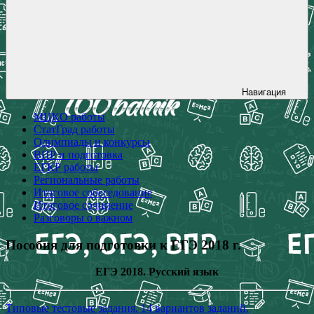
Навигация
МЦКО работы
СтатГрад работы
Олимпиады и конкурсы
ВПР и подготовка
ЕГКР работы
Региональные работы
Итоговое собеседование
Итоговое сочинение
Разговоры о важном
Пособия для подготовки к ЕГЭ 2018 г.
ЕГЭ 2018. Русский язык
Типовые тестовые задания. 14 вариантов заданий.