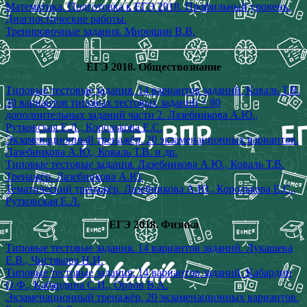
Математика. Подготовка к ЕГЭ 2018. Профильный уровень.
Диагностические работы.
Тренировочные задания. Мирошин В.В.
ЕГЭ 2018. Обществознание
Типовые тестовые задания. 14 вариантов заданий. Коваль Т.В.
30 вариантов типовых тестовых заданий + 80
дополнительных заданий части 2. Лазебникова А.Ю.,
Рутковская Е.Л., Королькова Е.С.
Экзаменационный тренажёр. 20 экзаменационных вариантов.
Лазебникова А.Ю., Коваль Т.В. и др.
Типовые тестовые задания. Лазебникова А.Ю., Коваль Т.В.
Тренажёр. Лазебникова А.Ю.
Тематический тренажёр. Лазебникова А.Ю., Королькова Е.С.,
Рутковская Е.Л.
ЕГЭ 2018. Физика
Типовые тестовые задания. 14 вариантов заданий. Лукашева
Е.В., Чистякова Н.И.
Типовые тестовые задания. 14 вариантов заданий. Кабардин
О.Ф., Кабардина С.И., Орлов В.А.
Экзаменационный тренажёр. 20 экзаменационных вариантов.