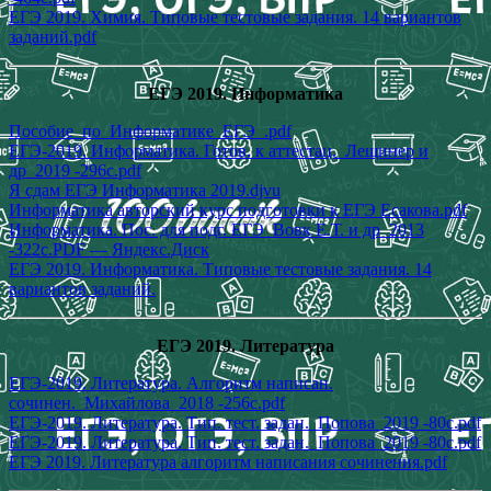
ЕГЭ 2019. Химия. Типовые тестовые задания. 14 вариантов
заданий.pdf
ЕГЭ 2019. Информатика
Пособие_по_Информатике_ЕГЭ_.pdf
ЕГЭ-2019. Информатика. Готов. к аттестац._Лещинер и
др_2019 -296с.pdf
Я сдам ЕГЭ Информатика 2019.djvu
Информатика авторский курс подготовки к ЕГЭ Есакова.pdf
Информатика. Пос. для подг. ЕГЭ_Вовк Е.Т. и др_2013
-322с.PDF — Яндекс.Диск
ЕГЭ 2019. Информатика. Типовые тестовые задания. 14
вариантов заданий.
ЕГЭ 2019. Литература
ЕГЭ-2019. Литература. Алгоритм написан.
сочинен._Михайлова_2018 -256с.pdf
ЕГЭ-2019. Литература. Тип. тест. задан._Попова_2019 -80с.pdf
ЕГЭ-2019. Литература. Тип. тест. задан._Попова_2019 -80с.pdf
ЕГЭ 2019. Литература алгоритм написания сочинения.pdf