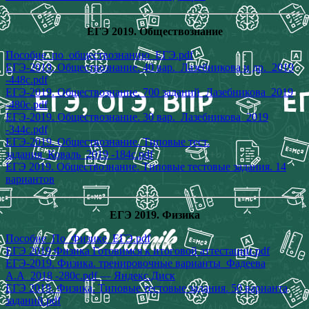
ЕГЭ 2019. Обществознание
Пособие_по_обществознанию_ЕГЭ.pdf
ЕГЭ-2019. Обществознание. 40 вар._Лазебникова и др._2019
-448с.pdf
ЕГЭ-2019. Обществознание. 700 заданий_Лазебникова_2019
-480с.pdf
ЕГЭ-2019. Обществознание. 30 вар._Лазебникова_2019
-344с.pdf
ЕГЭ-2019. Обществознание. Типовые тест.
задания_Коваль_2019 -184с.pdf
ЕГЭ 2019. Обществознание. Типовые тестовые задания. 14
вариантов
ЕГЭ 2019. Физика
Пособие_По_Физике_ЕГЭ.pdf
ЕГЭ 2019 Физика Готовимся к итоговой аттестации.pdf
ЕГЭ-2019. Физика. тренировочные варианты_Фадеева
А.А_2018 -280с.pdf — Яндекс.Диск
ЕГЭ 2019. Физика. Типовые тестовые задания. 50 варианта
заданий.pdf