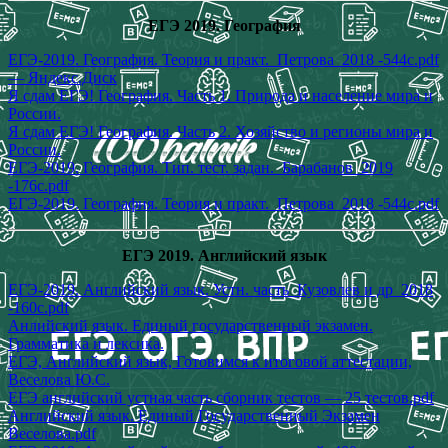
ЕГЭ 2019. География
ЕГЭ-2019. География. Теория и практ._Петрова_2018 -544с.pdf
— Яндекс.Диск
Я сдам ЕГЭ! География. Часть 1. Природа и население мира и
России.
Я сдам ЕГЭ! География. Часть 2. Хозяйство и регионы мира и
России.
ЕГЭ-2019. География. Тип. тест. задан._Барабанов_2019
-176с.pdf
ЕГЭ-2019. География. Теория и практ._Петрова_2018 -544с.pdf
ЕГЭ 2019. Английский язык
ЕГЭ-2019. Английский язык. Устн. часть_Кузовлев и др_2018
-160с.pdf
Анлийский язык. Единый государственный экзамен.
Грамматика и лексика.
ЕГЭ, Английский язык, Готовимся к итоговой аттестации,
Веселова Ю.С.
ЕГЭ английский устная часть сборник тестов — 25 тестов.pdf
Английский язык. Единый Государственный Экзамен
Веселова.pdf