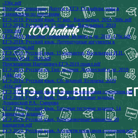
-336с.pdf
Итоговое сочинение, Допуск к ЕГЭ, От выбора темы к
оцениванию по критериям
ЕГЭ-2019. Русский язык. 37 вар._Васильевых_2019 -368с.pdf
ЕГЭ-2019. Русский яз. 15 тип. вар._Васильевых_2019
-160с.pdf
ЕГЭ-2019. Итоговое сочинение_Беляева и др_2018 -176с.pdf
ЕГЭ-2019. Русский язык. Литературные аргументы к
сочинению.pdf
ЕГЭ 2019, Русский язык, 15 вариантов, Васильевых И.П.,
Гостева Ю.Н., 2019.pdf
Просвещение Нарушевич-ЕГЭ-2019 правл.pdf
ЕГЭ-2019. Русский яз. Тип. задания_Дощинский и др_2019
-144с.pdf
ЕГЭ-2019. Русский язык. Сб. заданий_Егораева_2019
-416с.pdf
ЕГЭ 2019. Русский язык. Алгоритм написания сочинения.pdf
ЕГЭ 2019. Русский язык. Типовые тестовые задания.
Дощинский Р.А., Смирова
ЕГЭ 2019. Русский язык. Типовые тестовые задания. 14
вариантов заданий.
ЕГЭ 2019. Русский язык. Тренировочные варианты. 20
вариантов.pdf
ЕГЭ 2019. Русский язык. Алгоритм написания сочинения.pdf