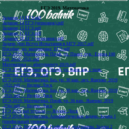
ЕГЭ 2019. Математика
Задание 13 ЕГЭ.pdf
Задание 14 ЕГЭ (черновик).pdf
Задание 15 ЕГЭ.pdf
Задание 17 ЕГЭ.pdf
Задание 18 ЕГЭ (черновик).pdf
Задачи Доп Вступ Испытания в МГУ 2017.pdf
Пособие_по_математике_ЕГЭ.pdf
ЕГЭ-2019. Математика. Проф. ур. Практ. рук._Ерина 100
бал_2019 -352с.pdf
Математика — абитуриенту 2019.pdf
ЕГЭ-2019. Математика. Проф. ур. Банк зад. с разв.
ответом_2019 -656с.pdf
ЕГЭ-2019. Математика. Баз. ур. 30 вар._ред. Ященко_2019
-192с.pdf — Яндекс.Диск
ЕГЭ-2019. Математика. Баз. ур. 30 вар._ред. Ященко_2019
-192с.pdf — Яндекс.Диск
ЕГЭ-2019. Математика. Проф. ур. 36 вар._Ященко_2019
-256с.pdf — Яндекс.Диск
ЕГЭ 2019 раб тетради — Яндекс.Диск
ЕГЭ 2019. Математика. Арифметические задачи. Задача 1
(профильный уровень)
ЕГЭ 2019. Математика. Графики и диаграммы. Задача 2