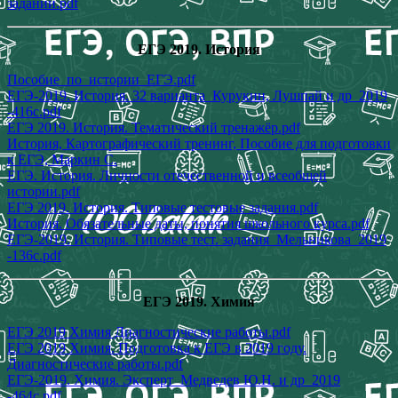
заданий.pdf
ЕГЭ 2019. История
Пособие_по_истории_ЕГЭ.pdf
ЕГЭ-2019. История. 32 варианта_Курукин, Лушпай и др_2019
-416с.pdf
ЕГЭ 2019. История. Тематический тренажёр.pdf
История, Картографический тренинг, Пособие для подготовки
к ЕГЭ, Маркин С.
ЕГЭ. История. Личности отечественной и всеобщей
истории.pdf
ЕГЭ 2019. История. Типовые тестовые задания.pdf
История. Обязательные даты, понятия школьного курса.pdf
ЕГЭ-2019. История. Типовые тест. задания_Мельникова_2019
-136с.pdf
ЕГЭ 2019. Химия
ЕГЭ 2019 Химия Диагностические работы.pdf
ЕГЭ 2019 Химия. Подготовка к ЕГЭ в 2019 году.
Диагностические работы.pdf
ЕГЭ-2019. Химия. Эксперт_Медведев Ю.Н. и др_2019
-464с.pdf