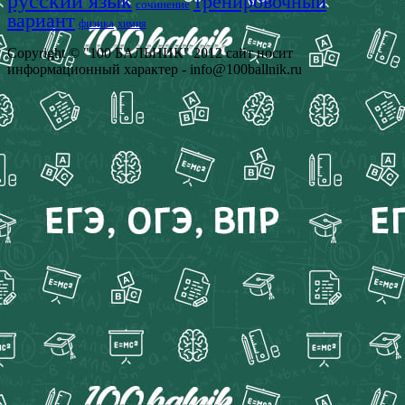
русский язык
тренировочный
сочинение
вариант
физика
химия
Copyright © "100 БАЛЬНИК" 2012 сайт носит
информационный характер - info@100ballnik.ru