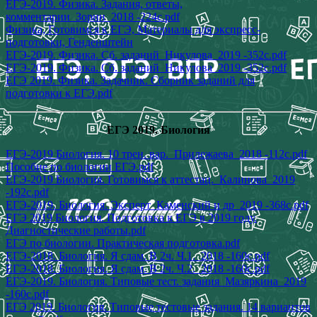
ЕГЭ-2019. Физика. Задания, ответы,
комментарии_Зорин_2018 -224с.pdf
Физика, Готовимся к ЕГЭ, Материалы для экспресс-
подготовки, Генденштейн
ЕГЭ-2019. Физика. Сб. заданий_Никулова_2019 -352с.pdf
ЕГЭ-2019. Физика. Сб. заданий_Никулова_2019 -352с.pdf
ЕГЭ 2019. Физика. Задачник. Сборник заданий для
подготовки к ЕГЭ.pdf
ЕГЭ 2019. Биология
ЕГЭ-2019 Биология. 10 трен. вар._Прилежаева_2018 -112с.pdf
Пособие по биологии ЕГЭ.pdf
ЕГЭ-2019 Биология. Готовимся к аттестац._Калинова_2019
-192с.pdf
ЕГЭ-2019. Биология. Эксперт_Каменский и др_2019 -368с.pdf
ЕГЭ 2019 Биология. Подготовка к ЕГЭ в 2019 году.
Диагностические работы.pdf
ЕГЭ по биологии. Практическая подготовка.pdf
ЕГЭ-2018. Биология. Я сдам. В 2ч. Ч.1._2018 -160с.pdf
ЕГЭ-2018. Биология. Я сдам. В 2ч. Ч.2._2018 -160с.pdf
ЕГЭ-2019. Биология. Типовые тест. задания_Мазяркина_2019
-160с.pdf
ЕГЭ 2019. Биология. Типовые тестовые задания. 14 вариантов