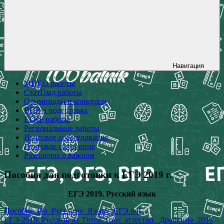
Навигация
МЦКО работы
СтатГрад работы
Олимпиады и конкурсы
ВПР и подготовка
ЕГКР работы
Региональные работы
Итоговое собеседование
Итоговое сочинение
Разговоры о важном
Пособия для подготовки к ЕГЭ 2019 г.
ЕГЭ 2019. Русский язык
Пособие_По_Русскому_Языку_ЕГЭ.pdf
ЕГЭ-2019. Русский яз. Готов. итог. аттестац._Драбкина_2019