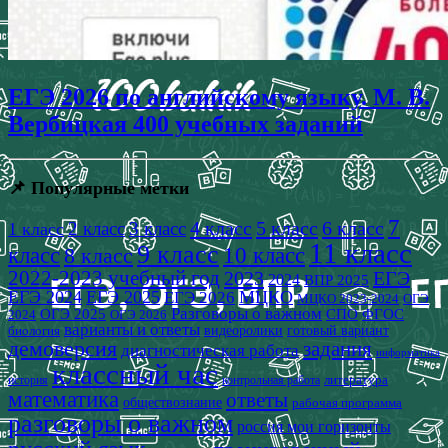
ЕГЭ 2026 по английскому языку. М. В.
Вербицкая 400 учебных заданий
📌 Популярные метки
7
4 класс
5 класс
6 класс
2 класс
3 класс
1 класс
11 класс
9 класс
класс
8 класс
10 класс
2022-2023 учебный год
2023
ЕГЭ
2024
ВПР 2025
ЕГЭ 2024
ЕГЭ 2025
МЦКО
ЕГЭ 2026
МЦКО 2023-2024
ОГЭ
Разговоры о важном
СПО
ОГЭ 2025
ФГОС
2024
ОГЭ 2026
варианты и ответы
видеоролики
готовый вариант
биология
демоверсия
задания
диагностическая работа
информатика
классный час
история
литература
контрольная работа
математика
ответы
обществознание
рабочая программа
разговоры о важном
россия мои горизонты