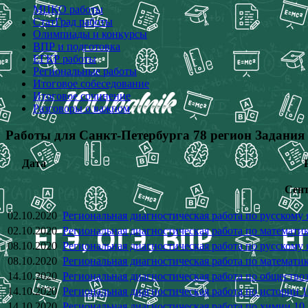
МЦКО работы
СтатГрад работы
Олимпиады и конкурсы
ВПР и подготовка
ЕГКР работы
Региональные работы
Итоговое собеседование
Итоговое сочинение
Разговоры о важном
Работы для Санкт-Петербурга 78 регион Задания
Дата
Сент
02.10.2020
Региональная диагностическая работа по русскому 
02.10.2020
Региональная диагностическая работа по математик
08.10.2020
Региональная диагностическая работа по русскому 
08.10.2020
Региональная диагностическая работа по математик
14.10.2020
Региональная диагностическая работа по общество
14.10.2020
Региональная диагностическая работа по истории 1
14.10.2020
Региональная диагностическая работа по химии 10 