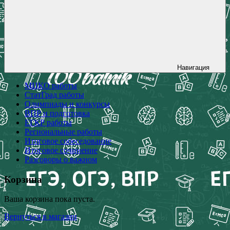
Навигация
МЦКО работы
СтатГрад работы
Олимпиады и конкурсы
ВПР и подготовка
ЕГКР работы
Региональные работы
Итоговое собеседование
Итоговое сочинение
Разговоры о важном
Корзина
Ваша корзина пока пуста.
Вернуться в магазин