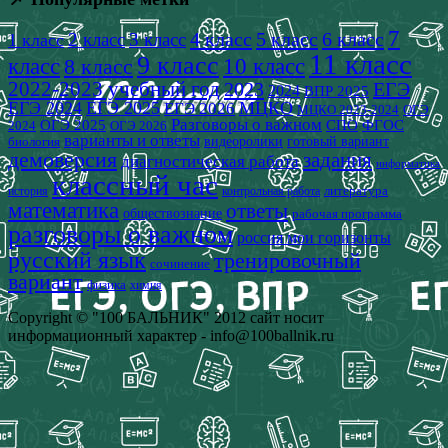
7
4 класс
5 класс
6 класс
2 класс
3 класс
1 класс
11 класс
9 класс
класс
8 класс
10 класс
2022-2023 учебный год
2023
ЕГЭ
2024
ВПР 2025
ЕГЭ 2024
ЕГЭ 2025
МЦКО
ЕГЭ 2026
МЦКО 2023-2024
ОГЭ
Разговоры о важном
СПО
ОГЭ 2025
ФГОС
2024
ОГЭ 2026
варианты и ответы
видеоролики
готовый вариант
биология
демоверсия
задания
диагностическая работа
информатика
классный час
история
литература
контрольная работа
математика
ответы
обществознание
рабочая программа
разговоры о важном
россия мои горизонты
русский язык
тренировочный
сочинение
вариант
физика
химия
Copyright © "100 БАЛЬНИК" 2012 сайт носит
информационный характер - info@100ballnik.ru