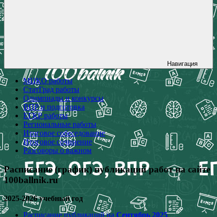
Навигация
МЦКО работы
СтатГрад работы
Олимпиады и конкурсы
ВПР и подготовка
ЕГКР работы
Региональные работы
Итоговое собеседование
Итоговое сочинение
Разговоры о важном
Расписание (график) публикаций работ на сайте
100ballnik.ru
2025-2026 учебный год
Расписание публикаций на
Сентябрь 2025