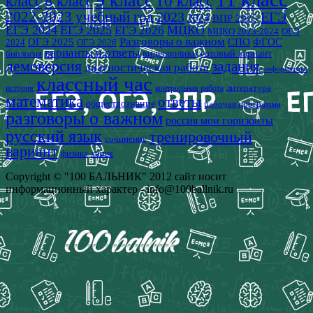
9 класс
класс
8 класс
10 класс
2022-2023 учебный год
2023
ЕГЭ
2024
ВПР 2025
ЕГЭ 2024
ЕГЭ 2025
МЦКО
ЕГЭ 2026
МЦКО 2023-2024
ОГЭ
Разговоры о важном
СПО
ОГЭ 2025
ФГОС
2024
ОГЭ 2026
варианты и ответы
видеоролики
готовый вариант
биология
демоверсия
задания
диагностическая работа
информатика
классный час
история
литература
контрольная работа
математика
ответы
обществознание
рабочая программа
разговоры о важном
россия мои горизонты
русский язык
тренировочный
сочинение
вариант
физика
химия
Copyright © "100 БАЛЬНИК" 2012 сайт носит
информационный характер - info@100ballnik.ru