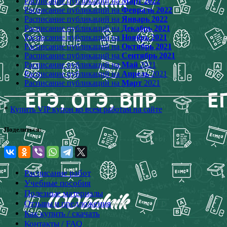
Расписание публикаций на
Март 2022
Расписание публикаций на
Февраль 2022
Расписание публикаций на
Январь 2022
Расписание публикаций на
Декабрь 2021
Расписание публикаций на
Ноябрь 2021
Расписание публикаций на
Октябрь 2021
Расписание публикаций на
Сентябрь 2021
Расписание публикаций на
Май
2021
Расписание публикаций на
Апрель
2021
Расписание публикаций на
Март
2021
*
Купить VIP купон ко всем работам на сайте
Поделиться:
Расписание работ
Учебные пособия
Полезные материалы
Отзывы и предложения
Как купить / скачать
Контакты / FAQ