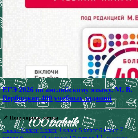
ЕГЭ 2026 по английскому языку. М. В.
Вербицкая 400 учебных заданий
📌 Популярные метки
7
4 класс
5 класс
6 класс
2 класс
3 класс
1 класс
11 класс