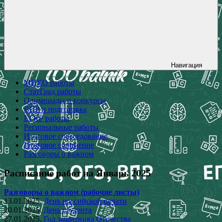
Навигация
МЦКО работы
СтатГрад работы
Олимпиады и конкурсы
ВПР и подготовка
ЕГКР работы
Региональные работы
Итоговое собеседование
Итоговое сочинение
Разговоры о важном
Расписание работ на Январь 2025
Разговоры о важном (рабочие листы)
13.01.2025.
День российской печати
20.01.2025.
День студента
27.01.2025.
Год защитника Отечества