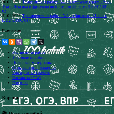
30.01.2025.
Тематическая работа №4 по русскому языку. «Речь.
Текст. Лексика и фразеология (позиции 22–26)». (РЯ2411001-
02)
31.01.2025.
Тренировочная работа №3 по биологии 11 класс
(БИ2410301-04)
Поделиться:
Расписание работ
Учебные пособия
Полезные материалы
Отзывы и предложения
Как купить / скачать
Контакты / FAQ
Корзина
Корзина
📚 Полка пособий