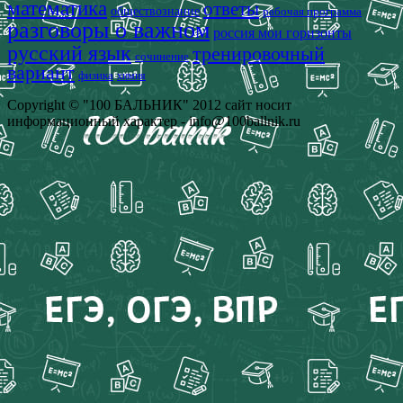
математика
ответы
обществознание
рабочая программа
разговоры о важном
россия мои горизонты
русский язык
тренировочный
сочинение
вариант
физика
химия
Copyright © "100 БАЛЬНИК" 2012 сайт носит
информационный характер - info@100ballnik.ru