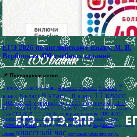
ЕГЭ 2026 по английскому языку. М. В.
Вербицкая 400 учебных заданий
📌 Популярные метки
7
4 класс
5 класс
6 класс
2 класс
3 класс
1 класс
11 класс
9 класс
класс
8 класс
10 класс
2022-2023 учебный год
2023
ЕГЭ
2024
ВПР 2025
ЕГЭ 2024
ЕГЭ 2025
МЦКО
ЕГЭ 2026
МЦКО 2023-2024
ОГЭ
Разговоры о важном
СПО
ОГЭ 2025
ФГОС
2024
ОГЭ 2026
варианты и ответы
видеоролики
готовый вариант
биология
демоверсия
задания
диагностическая работа
информатика
классный час
история
литература
контрольная работа