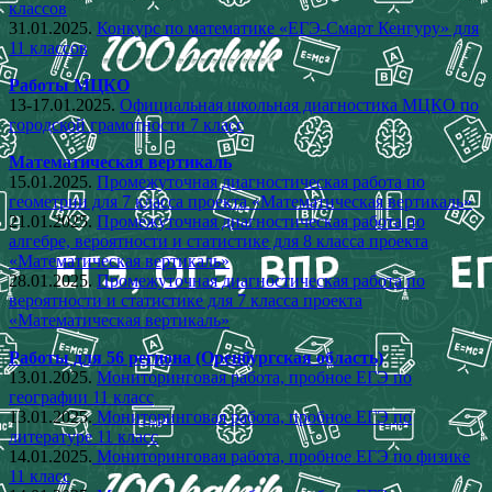
классов
31.01.2025.
Конкурс по математике «ЕГЭ-Смарт Кенгуру» для
11 классов
Работы МЦКО
13-17.01.2025.
Официальная школьная диагностика МЦКО по
городской грамотности 7 класс
Математическая вертикаль
15.01.2025.
Промежуточная диагностическая работа по
геометрии для 7 класса проекта «Математическая вертикаль»
21.01.2025.
Промежуточная диагностическая работа по
алгебре, вероятности и статистике для 8 класса проекта
«Математическая вертикаль»
28.01.2025.
Промежуточная диагностическая работа по
вероятности и статистике для 7 класса проекта
«Математическая вертикаль»
Работы для 56 региона (Оренбургская область)
13.01.2025.
Мониторинговая работа, пробное ЕГЭ по
географии 11 класс
13.01.2025.
Мониторинговая работа, пробное ЕГЭ по
литературе 11 класс
14.01.2025.
Мониторинговая работа, пробное ЕГЭ по физике
11 класс