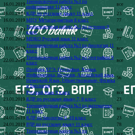
Тренировочная работа №3 по
16.01.2019
все
информатике 11 класс
16.01.2019
КДР по русскому языку 11 класс
23
16.01.2019
МПУ Метапредметная 8 класс
77
Тренировочная работа №3 по истории 9
17.01.2019
все
класс
17.01.2019
МЦКО Русский язык 11 класс
77
Тренировочная работа №3 по биологии 11
18.01.2019
все
класс
Тренировочная работа №2 по географии 9
22.01.2019
все
класс
Пробник ЕГЭ: География, Химия,
Информатика, История, Английский язык,
22.01.2019
56
Немецкий Язык, Обществознание, Физика
и Биология
23.01.2019
Русский язык 9 класс
все
23.01.2019
КДР по русскому языку 7, 8 класс
23
Тренировочная работа №3 по математике
24.01.2019
все
11 класс
24.01.2019
КДР по биологии 9, 10 класс
23
24.01.2019
РДР по русскому языку 11 класс
78
Тренировочная работа №3 по
25.01.2019
все