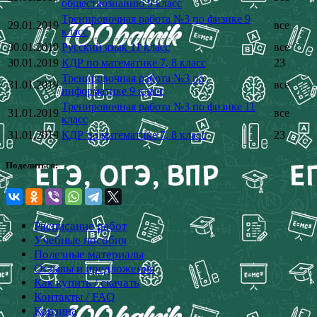
обществознанию 9 класс
Тренировочная работа №3 по физике 9
29.01.2019
все
класс
30.01.2019
Русский язык 11 класс
все
30.01.2019
КДР по математике 7, 8 класс
23
Тренировочная работа №3 по
31.01.2019
все
информатике 9 класс
Тренировочная работа №3 по физике 11
31.01.2019
все
класс
31.01.2019
КДР по математике 7, 8 класс
23
Поделиться:
Расписание работ
Учебные пособия
Полезные материалы
Отзывы и предложения
Как купить / скачать
Контакты / FAQ
Корзина