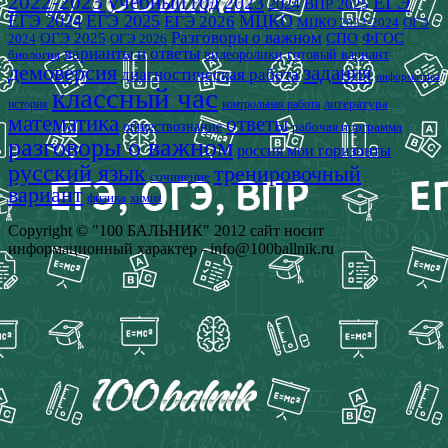
2022-2023 учебный год
2023
ЕГЭ
2024
ВПР 2025
ЕГЭ 2024
ЕГЭ 2025
МЦКО
ЕГЭ 2026
МЦКО 2023-2024
ОГЭ
Разговоры о важном
СПО
ОГЭ 2025
ФГОС
2024
ОГЭ 2026
варианты и ответы
видеоролики
готовый вариант
биология
демоверсия
задания
диагностическая работа
информатика
классный час
история
литература
контрольная работа
математика
ответы
обществознание
рабочая программа
разговоры о важном
россия мои горизонты
русский язык
тренировочный
сочинение
вариант
физика
химия
Copyright © "100 БАЛЬНИК" 2012 сайт носит
информационный характер - info@100ballnik.ru