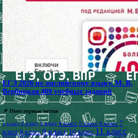
ЕГЭ 2026 по английскому языку. М. В.
Вербицкая 400 учебных заданий
📌 Популярные метки
7
4 класс
5 класс
6 класс
2 класс
3 класс
1 класс
11 класс
9 класс
класс
8 класс
10 класс