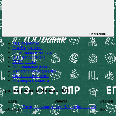
Навигация
МЦКО работы
СтатГрад работы
Олимпиады и конкурсы
ВПР и подготовка
ЕГКР работы
Региональные работы
Итоговое собеседование
Итоговое сочинение
Разговоры о важном
График работ за Январь 2019
Дата
Работа
Регион
Тренировочная работа №3 по биологии 9
15.01.2019
все
класс