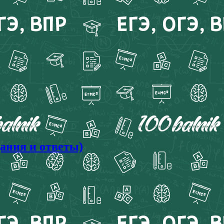
дания и ответы)