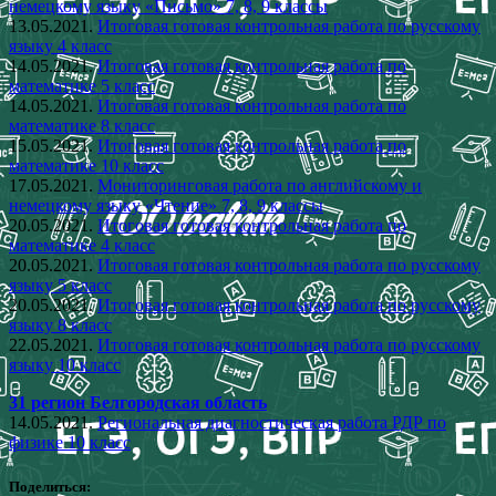
немецкому языку «Письмо» 7, 8, 9 классы
13.05.2021.
Итоговая готовая контрольная работа по русскому
языку 4 класс
14.05.2021.
Итоговая готовая контрольная работа по
математике 5 класс
14.05.2021.
Итоговая готовая контрольная работа по
математике 8 класс
15.05.2021.
Итоговая готовая контрольная работа по
математике 10 класс
17.05.2021.
Мониторинговая работа по английскому и
немецкому языку «Чтение» 7, 8, 9 классы
20.05.2021.
Итоговая готовая контрольная работа по
математике 4 класс
20.05.2021.
Итоговая готовая контрольная работа по русскому
языку 5 класс
20.05.2021.
Итоговая готовая контрольная работа по русскому
языку 8 класс
22.05.2021.
Итоговая готовая контрольная работа по русскому
языку 10 класc
31 регион Белгородская область
14.05.2021.
Региональная диагностическая работа РДР по
физике 10 класс
Поделиться: