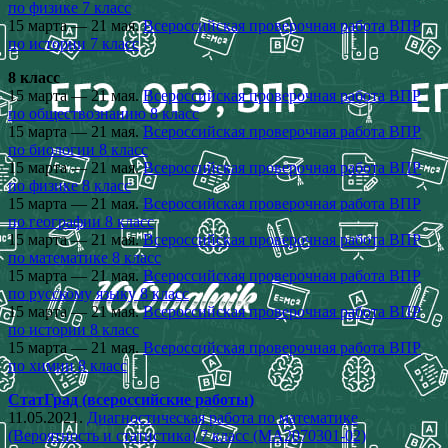
по физике 7 класс
15 марта — 21 мая.
Всероссийская проверочная работа ВПР
по истории 7 класс
8 класс
15 марта — 21 мая.
Всероссийская проверочная работа ВПР
по обществознанию 8 класс
15 марта — 21 мая.
Всероссийская проверочная работа ВПР
по биологии 8 класс
15 марта — 21 мая.
Всероссийская проверочная работа ВПР
по физике 8 класс
15 марта — 21 мая.
Всероссийская проверочная работа ВПР
по географии 8 класс
15 марта — 21 мая.
Всероссийская проверочная работа ВПР
по математике 8 класс
15 марта — 21 мая.
Всероссийская проверочная работа ВПР
по русскому языку 8 класс
15 марта — 21 мая.
Всероссийская проверочная работа ВПР
по истории 8 класс
15 марта — 21 мая.
Всероссийская проверочная работа ВПР
по химии 8 класс
СтатГрад (всероссийские работы)
11.05.2021.
Диагностическая работа по математике
(Вероятность и статистика) 7 класс (МА2070301-02)