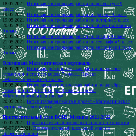
18.05.2021.
Итоговая контрольная работа по литературе 9
класс
19.05.2021.
Итоговая контрольная работа по физике 9 класс
19.05.2021.
Итоговая контрольная работа по истории 9 класс
20.05.2021.
Итоговая контрольная работа по обществознанию
9 класс
20.05.2021.
Итоговая контрольная работа по химии 9 класс
21.05.2021.
Итоговая контрольная работа по география 9 класс
21.05.2021.
Итоговая контрольная работа по английский язык
9 класс
Олимпиада Математическая вертикаль
18.05.2021.
Итоговая диагностическая работа по алгебре,
геометрии и статистике для 7 класса. Проект
«Математическая вертикаль»
18.05.2021.
Итоговая диагностическая работа по алгебре,
геометрии и статистике для 8 класса. Проект
«Математическая вертикаль»
20.05.2021.
Вступительная работа в проект «Математическая
вертикаль» для 6 класса
Пригласительный этап ВОШ (Москва) 2021-2022
05.05.2021.
Пригласительный школьный этап по технологии
06-07.05.2021.
Пригласительный школьный этап по
обществознанию