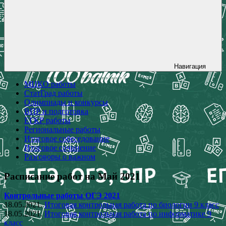
Навигация
МЦКО работы
СтатГрад работы
Олимпиады и конкурсы
ВПР и подготовка
ЕГКР работы
Региональные работы
Итоговое собеседование
Итоговое сочинение
Разговоры о важном
Расписание работ на Май 2021
Контрольные работы ОГЭ 2021
18.05.2021.
Итоговая контрольная работа по биологии 9 класс
18.05.2021.
Итоговая контрольная работа по информатике 9
класс