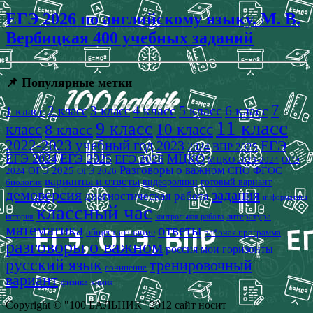
ЕГЭ 2026 по английскому языку. М. В.
Вербицкая 400 учебных заданий
📌 Популярные метки
7
4 класс
5 класс
6 класс
2 класс
3 класс
1 класс
11 класс
9 класс
класс
8 класс
10 класс
2022-2023 учебный год
2023
ЕГЭ
2024
ВПР 2025
ЕГЭ 2024
ЕГЭ 2025
МЦКО
ЕГЭ 2026
МЦКО 2023-2024
ОГЭ
Разговоры о важном
СПО
ОГЭ 2025
ФГОС
2024
ОГЭ 2026
варианты и ответы
видеоролики
готовый вариант
биология
демоверсия
задания
диагностическая работа
информатика
классный час
история
литература
контрольная работа
математика
ответы
обществознание
рабочая программа
разговоры о важном
россия мои горизонты
русский язык
тренировочный
сочинение
вариант
физика
химия
Copyright © "100 БАЛЬНИК" 2012 сайт носит