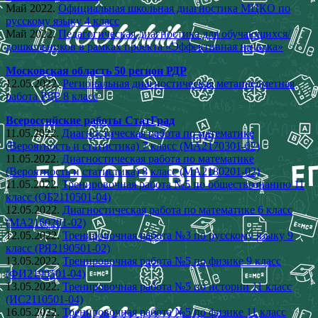
Май 2022.
Официальная школьная диагностика МЦКО по
русскому языку 4 класс
Май 2022.
Педагогическая диагностика для обучающихся/
дошкольников в рамках проекта «Эффективная началка»
Московская область 50 регион РДР
12.05.2022.
Региональная диагностическая метапредметная
работа РДР 8 класс
Всероссийские работы СтатГрад
11.05.2022.
Диагностическая работа по математике
(Вероятность и статистика) 7 класс (МА2170301-02)
11.05.2022.
Диагностическая работа по математике
(Вероятность и статистика) 8 класс (МА2180201-02)
11.05.2022.
Тренировочная работа №5 по обществознанию 11
класс (ОБ2110501-04)
12.05.2022.
Диагностическая работа по математике 6 класс
(МА2160201-02)
12.05.2022.
Тренировочная работа №3 по русскому языку 9
класс (РЯ2190501-02)
13.05.2022.
Тренировочная работа №5 по физике 9 класс
(ФИ2190501-04)
13.05.2022.
Тренировочная работа №5 по истории 11 класс
(ИС2110501-04)
16.05.2022.
Тренировочная работа №5 по физике 11 класс