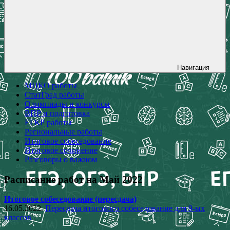
Навигация
МЦКО работы
СтатГрад работы
Олимпиады и конкурсы
ВПР и подготовка
ЕГКР работы
Региональные работы
Итоговое собеседование
Итоговое сочинение
Разговоры о важном
Расписание работ на Май 2022
Итоговое собеседование (пересдача)
16.05.2022.
Пересдача итогового собеседование для 9-ых
классов