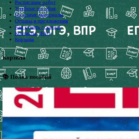
Расписание работ
Учебные пособия
Полезные материалы
Отзывы и предложения
Как купить / скачать
Контакты / FAQ
Корзина
Корзина
📚 Полка пособий