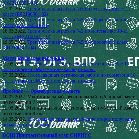
(ФИ2110501-04)
17.05.2022.
Тренировочная работа №3 по русскому языку 11
класс (РЯ2190501-02)
17.05.2022.
Тренировочная работа №5 по обществознанию 9
класс (ОБ2190501-04)
18.05.2022.
Тренировочная работа №2 по математике 10-11
класс (МА2100501-10)
19.05.2022.
Тренировочная работа №5 по биологии 9 класс
(БИ2190501-04)
Математическая вертикаль
11.05.2022.
Итоговая диагностическая работа по алгебре 10
класс проекта «Математическая вертикаль»
17.05.2022.
Итоговая диагностическая работа по геометрии 10
класс проекта «Математическая вертикаль»
Пробные — Оренбургская область
10.05.2022. Муниципальный, региональный публичный зачет
по геометрии 7 класс
11.05.2022. Муниципальный, региональный публичный зачет
по геометрии 8 класс
14.05.2022.
Итоговая контрольная работа за второе полугодие
по математике 10 класс
ВОШ Пригласительный этап СИРИУС