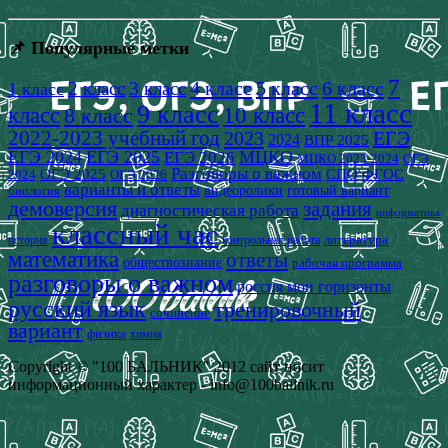
📌 Популярные метки
7
4 класс
5 класс
6 класс
2 класс
3 класс
1 класс
11 класс
9 класс
класс
8 класс
10 класс
2022-2023 учебный год
2023
ЕГЭ
2024
ВПР 2025
ЕГЭ 2024
ЕГЭ 2025
МЦКО
ЕГЭ 2026
МЦКО 2023-2024
ОГЭ
Разговоры о важном
СПО
ОГЭ 2025
ФГОС
2024
ОГЭ 2026
варианты и ответы
видеоролики
готовый вариант
биология
демоверсия
задания
диагностическая работа
информатика
классный час
история
литература
контрольная работа
математика
ответы
обществознание
рабочая программа
разговоры о важном
россия мои горизонты
русский язык
тренировочный
сочинение
вариант
физика
химия
Copyright © "100 БАЛЬНИК" 2012 сайт носит
информационный характер - info@100ballnik.ru