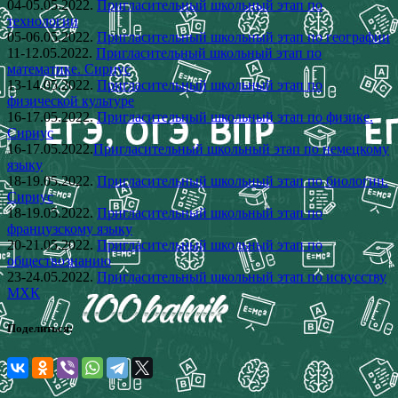
04-05.05.2022.
Пригласительный школьный этап по
технологии
05-06.05.2022.
Пригласительный школьный этап по географии
11-12.05.2022.
Пригласительный школьный этап по
математике. Сириус
13-14.05.2022.
Пригласительный школьный этап по
физической культуре
16-17.05.2022.
Пригласительный школьный этап по физике.
Сириус
16-17.05.2022.
Пригласительный школьный этап по немецкому
языку
18-19.05.2022.
Пригласительный школьный этап по биологии.
Сириус
18-19.05.2022.
Пригласительный школьный этап по
французскому языку
20-21.05.2022.
Пригласительный школьный этап по
обществознанию
23-24.05.2022.
Пригласительный школьный этап по искусству
МХК
Поделиться: