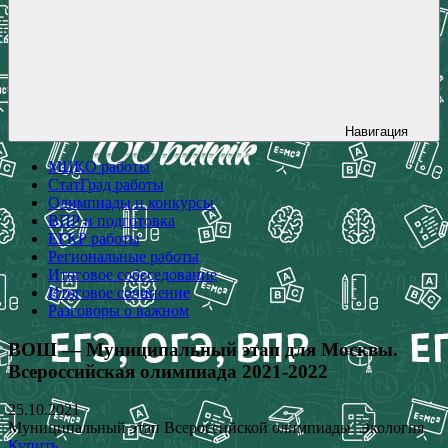
Навигация
МЦКО работы
СтатГрад работы
Олимпиады и конкурсы
ВПР и подготовка
ЕГКР работы
Региональные работы
Итоговое собеседование
Итоговое сочинение
Разговоры о важном
ВОШ — Муниципальный этап для Москвы.
Всероссийская олимпиада 2021-2022
25.10.2021
Муниципальный этап Всероссийской олимпиады. Экология
Купить