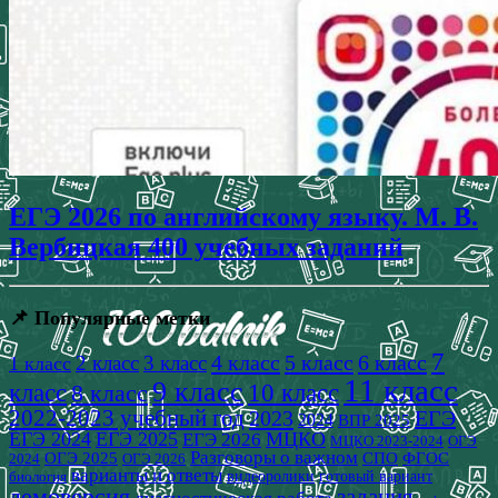
ЕГЭ 2026 по английскому языку. М. В.
Вербицкая 400 учебных заданий
📌 Популярные метки
7
4 класс
5 класс
6 класс
2 класс
3 класс
1 класс
11 класс
9 класс
класс
8 класс
10 класс
2022-2023 учебный год
2023
ЕГЭ
2024
ВПР 2025
ЕГЭ 2024
ЕГЭ 2025
МЦКО
ЕГЭ 2026
МЦКО 2023-2024
ОГЭ
Разговоры о важном
СПО
ОГЭ 2025
ФГОС
2024
ОГЭ 2026
варианты и ответы
видеоролики
готовый вариант
биология
демоверсия
задания