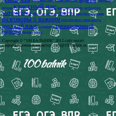
диагностическая работа
информатика
классный час
история
литература
контрольная работа
математика
ответы
обществознание
рабочая программа
разговоры о важном
россия мои горизонты
русский язык
тренировочный
сочинение
вариант
физика
химия
Copyright © "100 БАЛЬНИК" 2012 сайт носит
информационный характер - info@100ballnik.ru