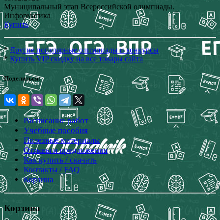
Муниципальный этап Всероссийской олимпиады.
Информатика
Купить
*
Другие популярные олимпиады и конкурсы
*
Купить VIP скидку на все товары сайта
Поделиться:
Расписание работ
Учебные пособия
Полезные материалы
Отзывы и предложения
Как купить / скачать
Контакты / FAQ
Корзина
Корзина