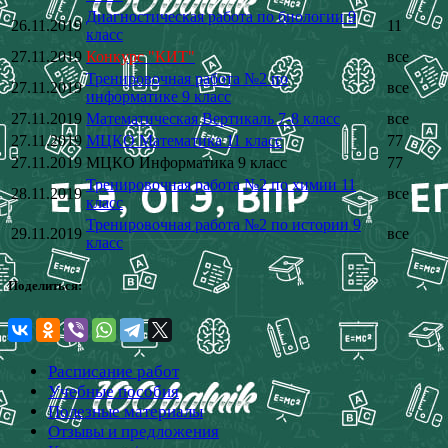
Диагностическая работа по биологии 9
26.11.2019
11
класс
27.11.2019
Конкурс "КИТ"
все
Тренировочная работа №2 по
27.11.2019
все
информатике 9 класс
27.11.2019
Математическая Вертикаль 7-8 класс
все
27.11.2019
МЦКО Математика 11 класс
77
27.11.2019
МЦКО Информатика 9 класс
77
Тренировочная работа №2 по химии 11
28.11.2019
все
класс
Тренировочная работа №2 по истории 9
29.11.2019
все
класс
Поделиться:
Расписание работ
Учебные пособия
Полезные материалы
Отзывы и предложения