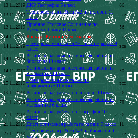
13.11.2019
ДКР География 5 класс
66
Тренировочная работа №2 по истории 11
13.11.2019
все
класс
Пробное Итоговое Сочинение по
13.11.2019
56
Русскому Языку 11 класс
14.11.2019
Конкурс Русский Медвежонок
все
Тренировочная работа №1 по литературе 9
14.11.2019
все
класс
Региональная диагностическая работа по
14.11.2019
26
биологии 10 класс
Региональная диагностическая работа по
14.11.2019
50
математике 10 класс
Тренировочная работа №2 по
15.11.2019
все
информатике 11 класс
19.11.2019
Региональная работа по истории 10 класс
26
Региональная диагностическая работа по
21.11.2019
78
математике 6 класс
Региональная работа по географии 10
21.11.2019
26
класс
21.11.2019
Диагностическая работа по химии 9 класс
11
Тренировочная работа №2 по биологии 9
25.11.2019
все
класс