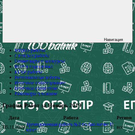
Навигация
МЦКО работы
СтатГрад работы
Олимпиады и конкурсы
ВПР и подготовка
ЕГКР работы
Региональные работы
Итоговое собеседование
Итоговое сочинение
Разговоры о важном
График Работ за Ноябрь 2019
Дата
Работа
Регион
Тренировочная работа №2 по биологии 11
05.11.2019
все
класс