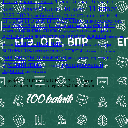
7
4 класс
5 класс
6 класс
2 класс
3 класс
1 класс
11 класс
9 класс
класс
8 класс
10 класс
2022-2023 учебный год
2023
ЕГЭ
2024
ВПР 2025
ЕГЭ 2024
ЕГЭ 2025
МЦКО
ЕГЭ 2026
МЦКО 2023-2024
ОГЭ
Разговоры о важном
СПО
ОГЭ 2025
ФГОС
2024
ОГЭ 2026
варианты и ответы
видеоролики
готовый вариант
биология
демоверсия
задания
диагностическая работа
информатика
классный час
история
литература
контрольная работа
математика
ответы
обществознание
рабочая программа
разговоры о важном
россия мои горизонты
русский язык
тренировочный
сочинение
вариант
физика
химия
Copyright © "100 БАЛЬНИК" 2012 сайт носит
информационный характер - info@100ballnik.ru