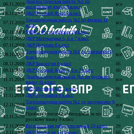
Диагностическая работа №1 по
06.11.2019
все
английскому языку 9 класс
06.11.2019
ДКР Русский Язык 8 класс
66
Тренировочная работа №2 по физике 11
07.11.2019
все
класс
07.11.2019
МЦКО Русский Язык 10 класс
77
07.11.2019
ДКР Математика 5, 6 и 7 класс
66
07.11.2019
ДКР История 8 класс
66
Тренировочная работа №1 по географии 9
08.11.2019
все
класс
08.11.2019
ДКР Биология 8 класс
66
08.11.2019
ДКР Русский Язык 5, 6 и 7 класс
66
Диагностическая работа №1 по русскому
11.11.2019
все
языку 11 класс
11.11.2019
ДКР История 6 и 7 класс
66
11.11.2019
ДКР География 8 класс
66
Тренировочная работа №2 по математике 9
12.11.2019
все
класс
Пробное итоговое собеседование по
12.11.2019
11
русскому языку 9 класс
12.11.2019
Региональная работа по химии 10 класс
26
12.11.2019
ДКР Биология 5 и 6 класс
66