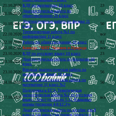
21.10.2020
КДР по математике 10 класс
23
Диагностическая работа по
21.10.2020
36
обществознанию 10 класс
Диагностическая работа по физике 11
21.10.2020
50
класс
Тренировочная работа №1 по
22.10.2020
все
информатике 11 класс
22.10.2020
Работа по обществознанию 10 класс
82
22.10.2020
Конкурс "ЧИП" Человек и Природа
все
23.10.2020
КДР по русскому языку 10 класс
23
Диагностическая работа по биологии 10
23.10.2020
36
класс
Входная диагностическая работа по
23.10.2020
56
английскому языку 10 класс
Входная мониторинговая работа по
24.10.2020
56
математике 11 класс №2
Подготовка к ЕГЭ. Тематическая
дагностическая работа №1 по русскому
27.10.2020
все
языку. «Текст (позиции 1-3). Языковые
нормы (позиции 4-8 ЕГЭ)»
Диагностическая работа по алгебре для 8
класса для школ-участников проекта и