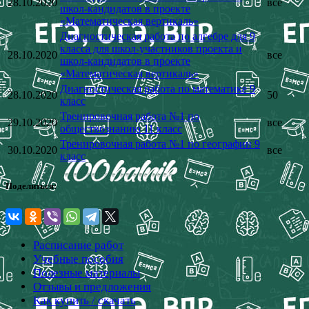
28.10.2020
все
школ-кандидатов в проекте
«Математическая вертикаль»
Диагностическая работа по алгебре для 9
класса для школ-участников проекта и
28.10.2020
все
школ-кандидатов в проекте
«Математическая вертикаль»
Диагностическая работа по математике 9
28.10.2020
50
класс
Тренировочная работа №1 по
29.10.2020
все
обществознанию 11 класс
Тренировочная работа №1 по географии 9
30.10.2020
все
класс
Поделиться:
Расписание работ
Учебные пособия
Полезные материалы
Отзывы и предложения
Как купить / скачать