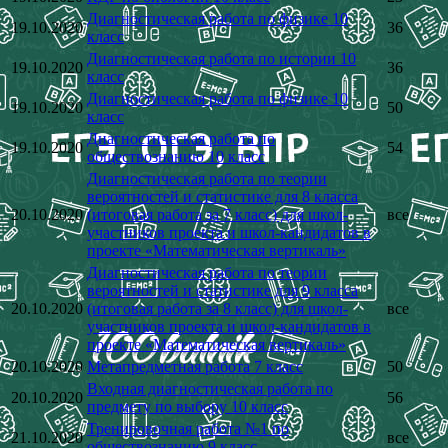
Диагностическая работа по физике 10
19.10.2020
36
класс
Диагностическая работа по истории 10
19.10.2020
36
класс
Диагностическая работа по физике 10
19.10.2020
50
класс
Диагностическая работа по
19.10.2020
54
обществознанию 10 класс
Диагностическая работа по теории
вероятностей и статистике для 8 класса
20.10.2020
(итоговая работа за 7 класс) для школ-
все
участников проекта и школ-кандидатов в
проекте «Математическая вертикаль»
Диагностическая работа по теории
вероятностей и статистике для 9 класса
20.10.2020
(итоговая работа за 8 класс) для школ-
все
участников проекта и школ-кандидатов в
проекте «Математическая вертикаль»
20.10.2020
Метапредметная работа 7 класс
50
Входная диагностическая работа по
20.10.2020
56
предмету по выбору 10 класс
Тренировочная работа №1 по
21.10.2020
все
обществознанию 9 класс