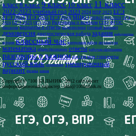
11 класс
9 класс
класс
8 класс
10 класс
2022-2023 учебный год
2023
ЕГЭ
2024
ВПР 2025
ЕГЭ 2024
ЕГЭ 2025
МЦКО
ЕГЭ 2026
МЦКО 2023-2024
ОГЭ
Разговоры о важном
СПО
ОГЭ 2025
ФГОС
2024
ОГЭ 2026
варианты и ответы
видеоролики
готовый вариант
биология
демоверсия
задания
диагностическая работа
информатика
классный час
история
литература
контрольная работа
математика
ответы
обществознание
рабочая программа
разговоры о важном
россия мои горизонты
русский язык
тренировочный
сочинение
вариант
физика
химия
Copyright © "100 БАЛЬНИК" 2012 сайт носит
информационный характер - info@100ballnik.ru