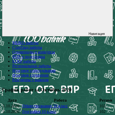
Навигация
МЦКО работы
СтатГрад работы
Олимпиады и конкурсы
ВПР и подготовка
ЕГКР работы
Региональные работы
Итоговое собеседование
Итоговое сочинение
Разговоры о важном
График работ за Октябрь 2020
Дата
Работа
Регион
1.10.2020
Обществознание 10 класс
102
1.10.2020
География 10 класс
102