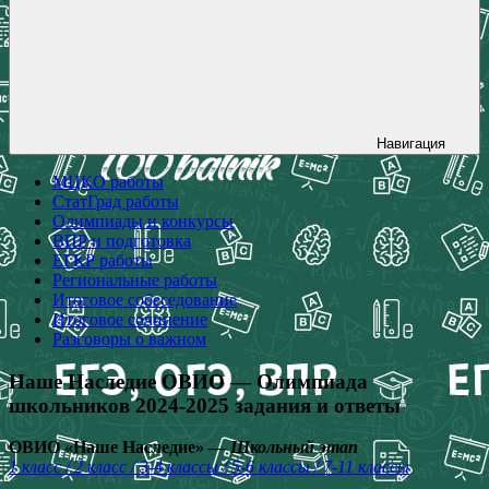
Навигация
МЦКО работы
СтатГрад работы
Олимпиады и конкурсы
ВПР и подготовка
ЕГКР работы
Региональные работы
Итоговое собеседование
Итоговое сочинение
Разговоры о важном
Наше Наследие ОВИО — Олимпиада
школьников 2024-2025 задания и ответы
ОВИО «Наше Наследие» —
Школьный этап
1 класс / 2 класс / 3-4 классы / 5-6 классы / 7-11 классы