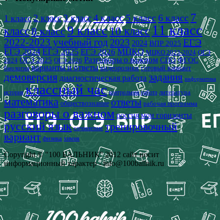
7
4 класс
5 класс
6 класс
2 класс
3 класс
1 класс
11 класс
9 класс
класс
8 класс
10 класс
2022-2023 учебный год
2023
ЕГЭ
2024
ВПР 2025
ЕГЭ 2024
ЕГЭ 2025
МЦКО
ЕГЭ 2026
МЦКО 2023-2024
ОГЭ
Разговоры о важном
СПО
ОГЭ 2025
ФГОС
2024
ОГЭ 2026
варианты и ответы
видеоролики
готовый вариант
биология
демоверсия
задания
диагностическая работа
информатика
классный час
история
литература
контрольная работа
математика
ответы
обществознание
рабочая программа
разговоры о важном
россия мои горизонты
русский язык
тренировочный
сочинение
вариант
физика
химия
Copyright © "100 БАЛЬНИК" 2012 сайт носит
информационный характер - info@100ballnik.ru