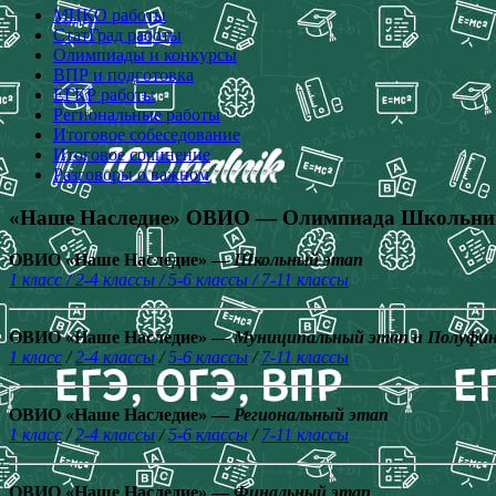
МЦКО работы
СтатГрад работы
Олимпиады и конкурсы
ВПР и подготовка
ЕГКР работы
Региональные работы
Итоговое собеседование
Итоговое сочинение
Разговоры о важном
«Наше Наследие» ОВИО — Олимпиада Школьнико
ОВИО «Наше Наследие» —
Школьный этап
1 класс / 2-4 классы / 5-6 классы / 7-11 классы
ОВИО «Наше Наследие» —
Муниципальный этап и Полуфи
1 класс
/
2-4 классы
/
5-6 классы
/
7-11 классы
ОВИО «Наше Наследие» —
Региональный этап
1 класс
/
2-4 классы
/
5-6 классы
/
7-11 классы
ОВИО «Наше Наследие» —
Финальный этап