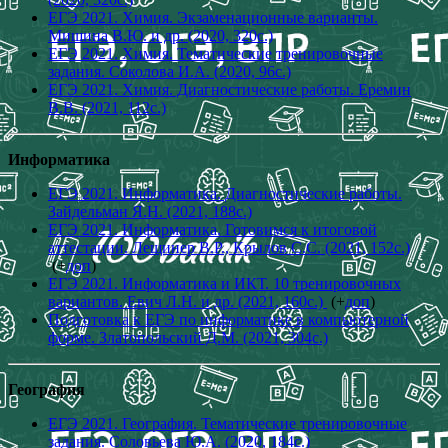
ЕГЭ 2021. Химия. Экзаменационные варианты.
Мишина В.Ю. и др. (2020, 320с.)
ЕГЭ 2021. Химия. Тематические тренировочные
задания. Соколова И.А. (2020, 96с.)
ЕГЭ 2021. Химия. Диагностические работы. Еремин
В.В. (2021, 112с.)
Информатика
ЕГЭ 2021. Информатика. Диагностические работы.
Зайдельман Я.Н. (2021, 188с.)
ЕГЭ 2021. Информатика. Готовимся к итоговой
аттестации. Лещинер В.Р., Крылов С.С. (2021, 152с.)
(+
доп
)
ЕГЭ 2021. Информатика и ИКТ. 10 тренировочных
вариантов. Евич Л.Н. и др. (2021, 160с.)
(+
доп
)
Подготовка к ЕГЭ по информатике в компьютерной
форме. Златопольский Д.М. (2021, 304с.)
География
ЕГЭ 2021. География. Тематические тренировочные
задания. Соловьева Ю.А. (2020, 184с.)