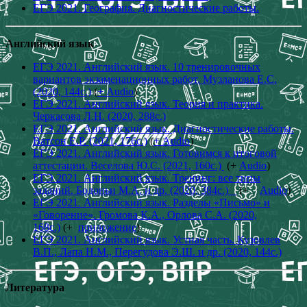
ЕГЭ 2021. География. Диагностические работы.
Английский язык
ЕГЭ 2021. Английский язык. 10 тренировочных
вариантов экзаменационных работ. Музланова Е.С.
(2020, 144с.)
(
+ Audio
)
ЕГЭ 2021. Английский язык. Теория и практика.
Черкасова Л.Н. (2020, 288с.)
ЕГЭ 2021. Английский язык. Диагностические работы.
Ватсон Е.Р. (2021, 176с.)
(
+ Audio
)
ЕГЭ 2021. Английский язык. Готовимся к итоговой
аттестации. Веселова Ю.С. (2021, 160с.)
(+
Audio
)
ЕГЭ 2021. Английский язык. Тренинг: все типы
заданий. Бодоньи М.А. и др. (2020, 384с.)
(+
Audio
)
ЕГЭ 2021. Английский язык. Разделы «Письмо» и
«Говорение». Громова К.А., Орлова С.А. (2020,
168с.)
(+
приложение
)
ЕГЭ 2021. Английский язык. Устная часть. Кузовлев
В.П., Лапа Н.М., Перегудова Э.Ш. и др. (2020, 144с.)
Литература