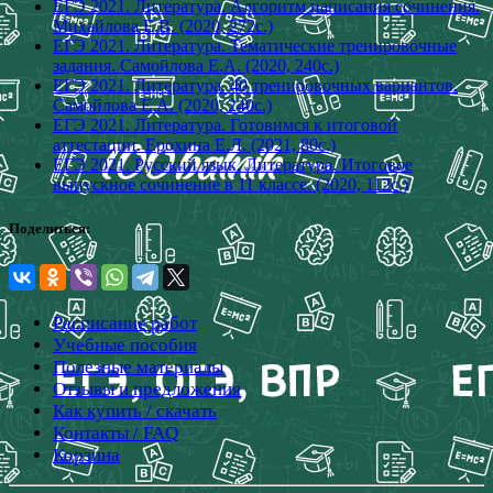
ЕГЭ 2021. Литература. Алгоритм написания сочинения.
Михайлова Е.В. (2020, 272с.)
ЕГЭ 2021. Литература. Тематические тренировочные
задания. Самойлова Е.А. (2020, 240с.)
ЕГЭ 2021. Литература. 40 тренировочных вариантов.
Самойлова Е.А. (2020, 240с.)
ЕГЭ 2021. Литература. Готовимся к итоговой
аттестации. Ерохина Е.Л. (2021, 80с.)
ЕГЭ 2021. Русский язык. Литература. Итоговое
выпускное сочинение в 11 классе. (2020, 112с.)
Поделиться:
Расписание работ
Учебные пособия
Полезные материалы
Отзывы и предложения
Как купить / скачать
Контакты / FAQ
Корзина