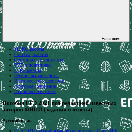
Навигация
МЦКО работы
СтатГрад работы
Олимпиады и конкурсы
ВПР и подготовка
ЕГКР работы
Региональные работы
Итоговое собеседование
Итоговое сочинение
Разговоры о важном
Пособия ЕГЭ 2021 под редакцией известных
авторов ФИПИ (задания и ответы)
Русский язык
ЕГЭ 2021. Русский язык без репетитора. Голуб И.Б.