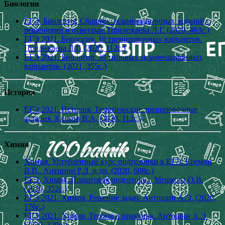
Биология
ЕГЭ. Биология. Сборник экзаменационных заданий с
решениями и ответами. Прилежаева Л.Г. (2020, 463с.)
ЕГЭ 2021. Биология. 10 тренировочных вариантов.
Прилежаева Л.Г. (2020, 112с.)
ЕГЭ 2021. Биология. 30 типовых экзаменационных
вариантов. (2021, 355с.)
История
ЕГЭ 2021. История. Тематические тренировочные
задания. Клоков В.А. (2020, 112с.)
Химия
Химия. Углублённый курс подготовки к ЕГЭ. Еремин
В.В., Антипин Р.Л. и др. (2020, 608с.)
ЕГЭ. Химия. Пошаговая подготовка. Мешкова О.В.
(2020, 352с.)
ЕГЭ 2021. Химия. Решение задач. Антошин А.Э. (2020,
176с.)
ЕГЭ 2021. Химия. Теория и практика. Антошин А.Э.
(2020, 320с.)