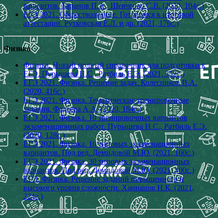
вариантов. Баранов П.А., Шевченко С.В. (2020, 104с.)
ЕГЭ 2021. Обществознание. Готовимся к итоговой
аттестации. Рутковская Е.Л. и др. (2021, 176с.)
Физика
Физика. Новый полный справочник для подготовки к
ЕГЭ. Пурышева Н.С., Ратбиль Е.Э. (2021, 352с.)
ЕГЭ 2021. Физика. Решение задач. Колесников В.А.
(2020, 416с.)
ЕГЭ 2021. Физика. Тематические тренировочные
задания. Фадеева А.А. (2020, 184с.)
ЕГЭ 2021. Физика. 10 тренировочных вариантов
экзаменационных работ. Пурышева Н.С., Ратбиль Е.Э.
(2020, 128с.)
ЕГЭ 2021. Физика. 10 типовых экзаменационных
вариантов. Под ред. Демидовой М.Ю. (2021, 160с.)
ЕГЭ 2021. Физика. 30 типовых экзаменационных
вариантов. Под ред. Демидовой М.Ю. (2021, 400с.)
ЕГЭ. Физика. Решение заданий повышенного и
высокого уровня сложности. Ханнанов Н.К. (2021,
224с.)