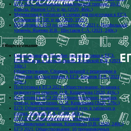
ЕГЭ 2021. Математика. Тематический тренинг. 10-11
классы. Иванов С.О. и др. (2020, 464с.)
Математика в таблицах и схемах для подготовки к ЕГЭ.
Слонимский Л.И. и др. (2020, 192с.)
Подготовка к ЕГЭ по математике в 2021 г. Профильный
уровень. Ященко И.В., Шестаков С.А. (2021, 240с.)
Обществознание
Обществознание. Пособие для подготовки к ЕГЭ.
Полный курс в краткой форме. Хуторской В.Я. (2021,
160с.)
Обществознание. Сборник заданий с решениями и
ответами для подготовки к ЕГЭ. Баранов П.А. (2021,
160с.)
Подготовка к ЕГЭ 2021. Обществознание. Задания с
развернутым ответом. О.В. Кишенкова (2020, 416с.)
Подготовка к ЕГЭ 2021. Обществознание. Задания,
ответы, комментарии. О. В. Кишенкова (2020, 576с.)
ЕГЭ. Обществознание. Полный курс в таблицах и
схемах. Баранов П.А. (2020, 463с.)
ЕГЭ 2021. Обществознание. Тематические
тренировочные задания. Кишенкова О.В. (2020, 240с.)
ЕГЭ 2021. Обществознание. 10 тренировочных