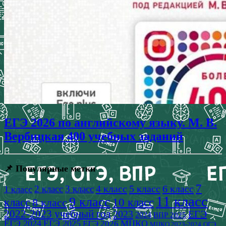
ЕГЭ 2026 по английскому языку. М. В.
Вербицкая 400 учебных заданий
📌 Популярные метки
7
4 класс
5 класс
6 класс
2 класс
3 класс
1 класс
11 класс
9 класс
класс
8 класс
10 класс
2022-2023 учебный год
2023
ЕГЭ
2024
ВПР 2025
ЕГЭ 2024
ЕГЭ 2025
МЦКО
ЕГЭ 2026
МЦКО 2023-2024
ОГЭ