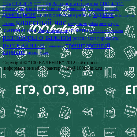
Разговоры о важном
СПО
ОГЭ 2025
ФГОС
2024
ОГЭ 2026
варианты и ответы
видеоролики
готовый вариант
биология
демоверсия
задания
диагностическая работа
информатика
классный час
история
литература
контрольная работа
математика
ответы
обществознание
рабочая программа
разговоры о важном
россия мои горизонты
русский язык
тренировочный
сочинение
вариант
физика
химия
Copyright © "100 БАЛЬНИК" 2012 сайт носит
информационный характер - info@100ballnik.ru