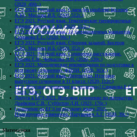
(2020, 400с.)
ЕГЭ 2021. Русский язык. Сдаем без проблем! Бисеров
А.Ю., Маслова И.Б. (2020, 512с.)
ЕГЭ 2021. Русский язык. Тематические тренировочные
задания. Бисеров А.Ю. (2020, 112с.)
ЕГЭ 2021. Русский язык. 10 тренировочных вариантов.
Симакова Е.С. (2020, 96с.)
ЕГЭ 2021. Русский язык. Сборник заданий. Бисеров
А.Ю., Маслова И.Б. (2020, 352с.)
ЕГЭ 2021. Русский язык. Сочинение-рассуждение.
Попова Е.В., Черкасова Л.Н. (2020, 320с.)
ЕГЭ 2021. Методические рекомендации по подготовке к
итоговому сочинению. ФИПИ. (2020, 365с.)
ЕГЭ 2021. Русский язык. Литература. Итоговое
выпускное сочинение в 11 классе. (2020, 112с.)
ЕГЭ. Итоговое сочинение на «отлично»! Симакова Е.С.
(2020, 320с.)
Допуск к ЕГЭ-2021. Итоговое сочинение по литературе.
Драбкина С.В., Субботин Д.И. (2021, 176с.)
Сочинение на ЕГЭ по русскому языку 2021.
Планируемые изменения. Нарушевич А.Г. (2020, 39с.)
Математика