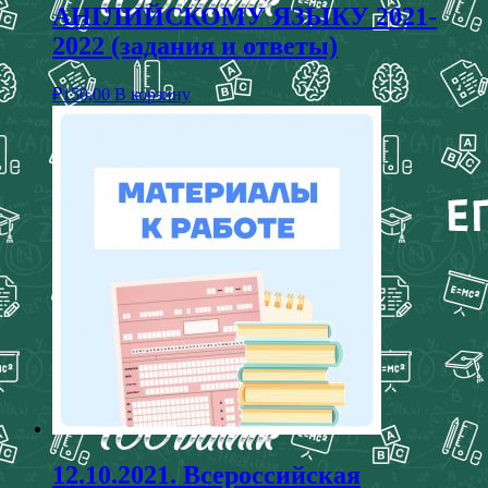
АНГЛИЙСКОМУ ЯЗЫКУ 2021-
2022 (задания и ответы)
₽
150,00
В корзину
12.10.2021. Всероссийская