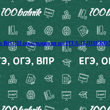
пиада ВсОШ школьников по ИТАЛЬЯНСК