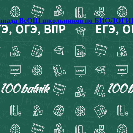
лимпиада ВсОШ школьников по БИОЛОГИИ