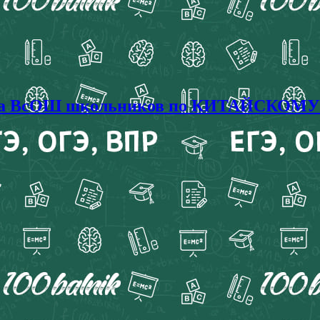
пиада ВсОШ школьников по КИТАЙСКОМУ