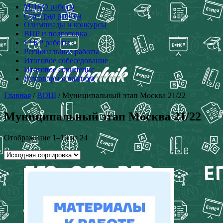
МЦКО работы
СтатГрад работы
Олимпиады и конкурсы
ВПР и подготовка
ЕГКР работы
Региональные работы
Итоговое собеседование
Итоговое сочинение
Разговоры о важном
Главная
/
ВОШ
/ Муниципальный этап Москва 21/22
Муниципальный этап Москва 21/22
Отображение 1–16 из 24