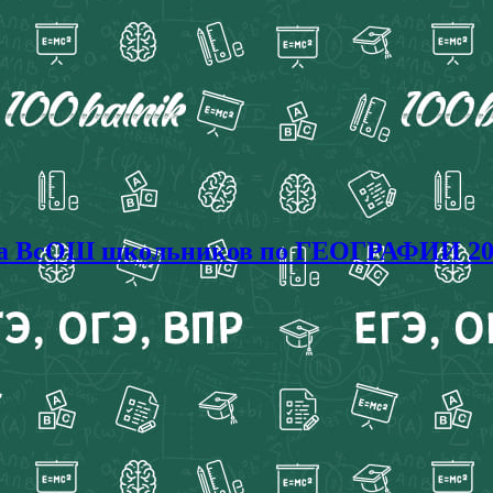
иада ВсОШ школьников по ГЕОГРАФИИ 20