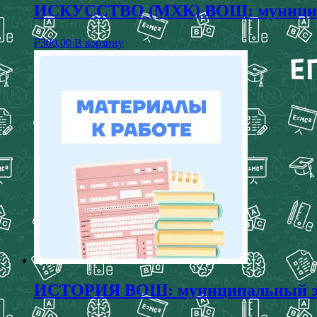
ИСКУССТВО (МХК) ВОШ: муниципал
₽
300,00
В корзину
ИСТОРИЯ ВОШ: муниципальный этап