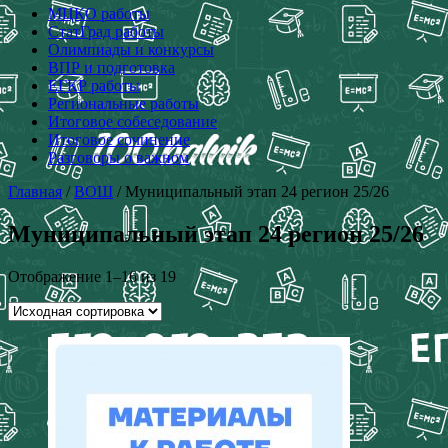
МЦКО работы
СтатГрад работы
Олимпиады и конкурсы
ВПР и подготовка
ЕГКР работы
Региональные работы
Итоговое собеседование
Итоговое сочинение
Разговоры о важном
Главная
/
ВОШ
/ Муниципальный этап 24 регион 25/26
Муниципальный этап 24 регион 25/26
Отображение 1–16 из 19