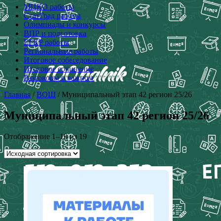
МЦКО работы
СтатГрад работы
Олимпиады и конкурсы
ВПР и подготовка
ЕГКР работы
Региональные работы
Итоговое собеседование
Итоговое сочинение
Разговоры о важном
Главная
/
ВОШ
/ Муниципальный этап 42 регион 25/26
Муниципальный этап 42 регион 25/26
Отображение 1–16 из 19