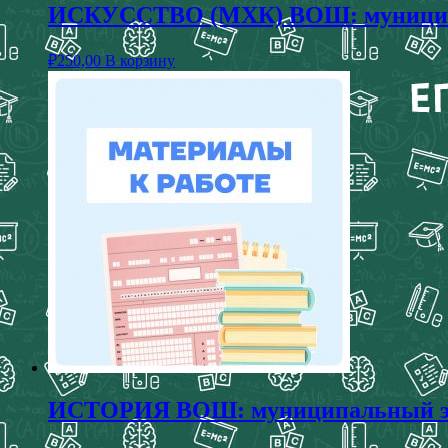
ИСКУССТВО (МХК) ВОШ: муниципаль
₽
250,00
В корзину
ИСТОРИЯ ВОШ: муниципальный этап