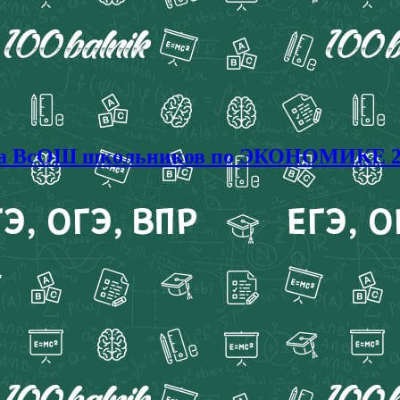
иада ВсОШ школьников по ЭКОНОМИКЕ 20