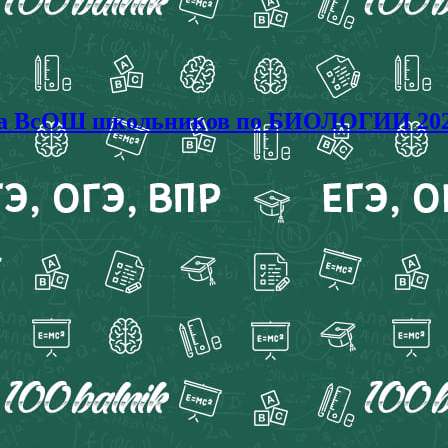
иада ВсОШ школьников по БИОЛОГИИ 202