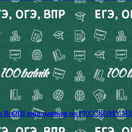
иада ВсОШ школьников по РУССКОМУ ЯЗ