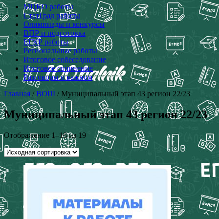
МЦКО работы
СтатГрад работы
Олимпиады и конкурсы
ВПР и подготовка
ЕГКР работы
Региональные работы
Итоговое собеседование
Итоговое сочинение
Разговоры о важном
Главная
/
ВОШ
/ Муниципальный этап 43 регион 22/23
Муниципальный этап 43 регион 22/23
Отображение 1–16 из 19