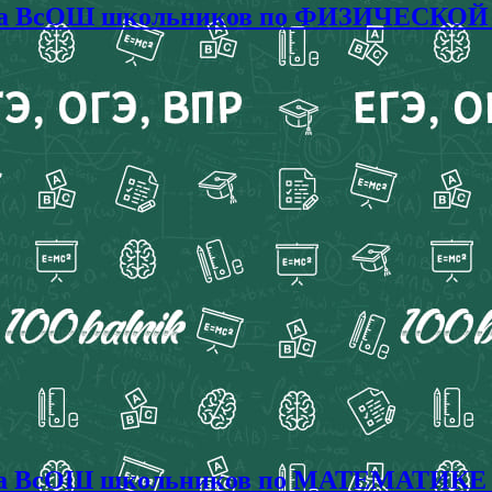
пиада ВсОШ школьников по ФИЗИЧЕСКОЙ
иада ВсОШ школьников по МАТЕМАТИКЕ 2