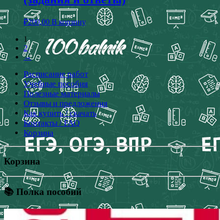
₽
200,00
В корзину
1
2
→
Расписание работ
Учебные пособия
Полезные материалы
Отзывы и предложения
Как купить / скачать
Контакты / FAQ
Корзина
Корзина
📚 Полка пособий