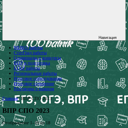
Навигация
МЦКО работы
СтатГрад работы
Олимпиады и конкурсы
ВПР и подготовка
ЕГКР работы
Региональные работы
Итоговое собеседование
Итоговое сочинение
Разговоры о важном
Главная
/ ВПР СПО 2023
ВПР СПО 2023
Отображение 1–16 из 18