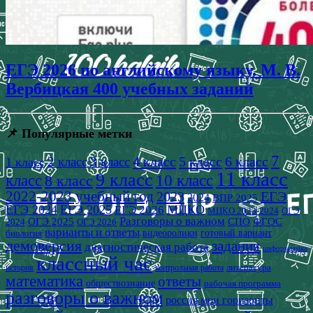
ЕГЭ 2026 по английскому языку. М. В.
Вербицкая 400 учебных заданий
📌 Популярные метки
7
4 класс
5 класс
6 класс
2 класс
3 класс
1 класс
11 класс
9 класс
класс
8 класс
10 класс
2022-2023 учебный год
2023
ЕГЭ
2024
ВПР 2025
ЕГЭ 2024
ЕГЭ 2025
МЦКО
ЕГЭ 2026
МЦКО 2023-2024
ОГЭ
Разговоры о важном
СПО
ОГЭ 2025
ФГОС
2024
ОГЭ 2026
варианты и ответы
видеоролики
готовый вариант
биология
демоверсия
задания
диагностическая работа
информатика
классный час
история
литература
контрольная работа
математика
ответы
обществознание
рабочая программа
разговоры о важном
россия мои горизонты