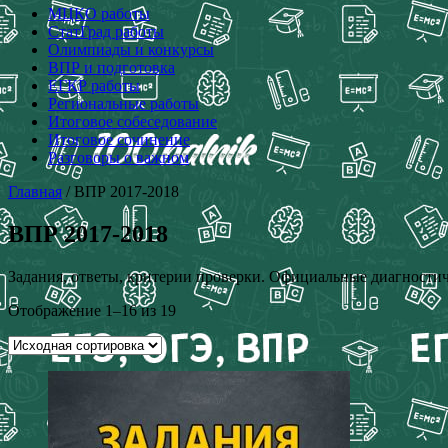
МЦКО работы
СтатГрад работы
Олимпиады и конкурсы
ВПР и подготовка
ЕГКР работы
Региональные работы
Итоговое собеседование
Итоговое сочинение
Разговоры о важном
Главная
/ ВПР 2017-2018
ВПР 2017-2018
Задания, ответы, критерии проверки. Официальные диагностич
Отображение 1–16 из 19