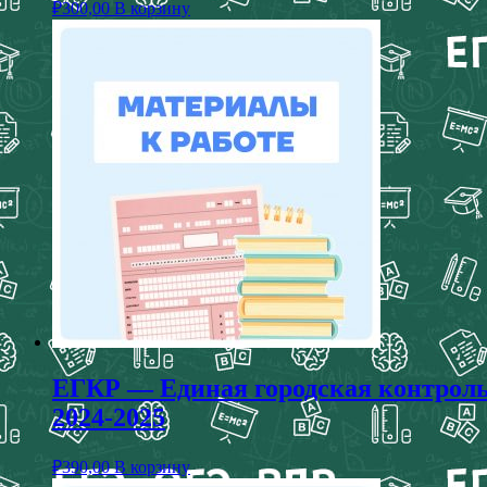
₽
300,00
В корзину
ЕГКР — Единая городская контрольн
2024-2025
₽
390,00
В корзину