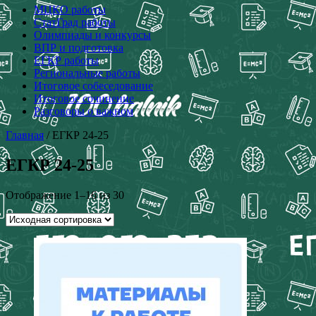
МЦКО работы
СтатГрад работы
Олимпиады и конкурсы
ВПР и подготовка
ЕГКР работы
Региональные работы
Итоговое собеседование
Итоговое сочинение
Разговоры о важном
Главная
/ ЕГКР 24-25
ЕГКР 24-25
Отображение 1–16 из 30