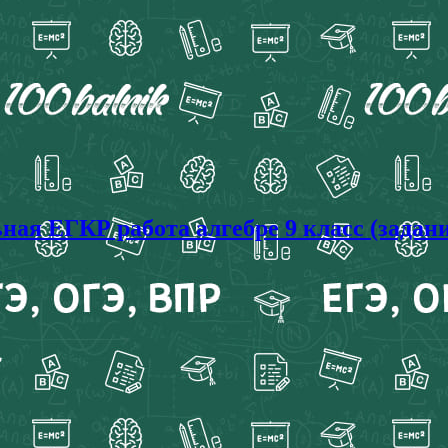
ая ЕГКР работа алгебре 9 класс (задани