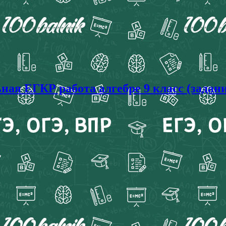
ая ЕГКР работа алгебре 9 класс (задани