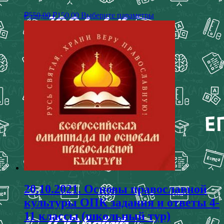
₽
550,00
₽
150,00
Выберите параметры
20.10.2021. Основы православной
культуры ОПК задания и ответы 4-
11 классы (школьный тур)