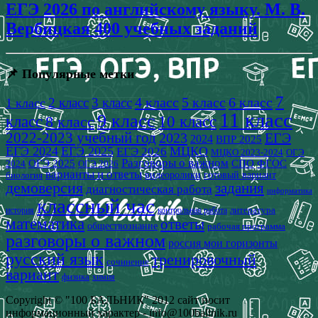
ЕГЭ 2026 по английскому языку. М. В.
Вербицкая 400 учебных заданий
📌 Популярные метки
7
4 класс
5 класс
6 класс
2 класс
3 класс
1 класс
11 класс
9 класс
класс
8 класс
10 класс
2022-2023 учебный год
2023
ЕГЭ
2024
ВПР 2025
ЕГЭ 2024
ЕГЭ 2025
МЦКО
ЕГЭ 2026
МЦКО 2023-2024
ОГЭ
Разговоры о важном
СПО
ОГЭ 2025
ФГОС
2024
ОГЭ 2026
варианты и ответы
видеоролики
готовый вариант
биология
демоверсия
задания
диагностическая работа
информатика
классный час
история
литература
контрольная работа
математика
ответы
обществознание
рабочая программа
разговоры о важном
россия мои горизонты
русский язык
тренировочный
сочинение
вариант
физика
химия
Copyright © "100 БАЛЬНИК" 2012 сайт носит
информационный характер - info@100ballnik.ru