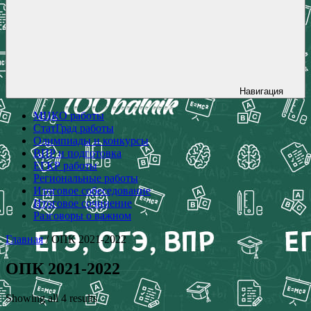
Навигация
МЦКО работы
СтатГрад работы
Олимпиады и конкурсы
ВПР и подготовка
ЕГКР работы
Региональные работы
Итоговое собеседование
Итоговое сочинение
Разговоры о важном
Главная
/ ОПК 2021-2022
ОПК 2021-2022
Showing all 4 results