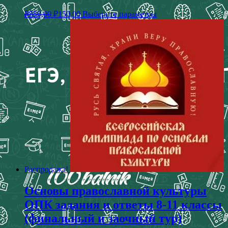
₽
550,00
₽
150,00
Выберите параметры
Распродажа!
Основы православной культуры
ОПК задания и ответы 8-11 классы
(финальный и заочный тур)