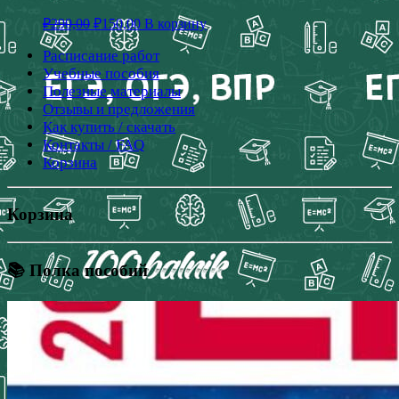
₽
290,00
₽
150,00
В корзину
Расписание работ
Учебные пособия
Полезные материалы
Отзывы и предложения
Как купить / скачать
Контакты / FAQ
Корзина
Корзина
📚 Полка пособий