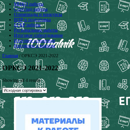
МЦКО работы
СтатГрад работы
Олимпиады и конкурсы
ВПР и подготовка
ЕГКР работы
Региональные работы
Итоговое собеседование
Итоговое сочинение
Разговоры о важном
Главная
/ ОРКСЭ 2021-2022
ОРКСЭ 2021-2022
Showing all 4 results