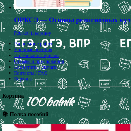
ОРКСЭ — Основы религиозных культ
₽
200,00
В корзину
Расписание работ
Учебные пособия
Полезные материалы
Отзывы и предложения
Как купить / скачать
Контакты / FAQ
Корзина
Корзина
📚 Полка пособий