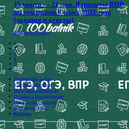
15 марта — 21 мая. Варианты ВПР
по географии 6 класс 2021 года
(задания и ответы)
₽
200,00
В корзину
1
2
3
4
5
→
Расписание работ
Учебные пособия
Полезные материалы
Отзывы и предложения
Как купить / скачать
Контакты / FAQ
Корзина