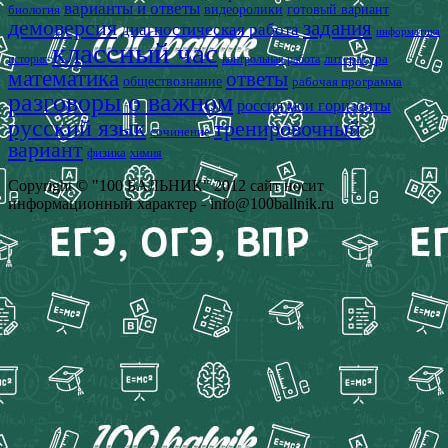
варианты и ответы
видеоролики
готовый вариант
биология
демоверсия
задания
диагностическая работа
информатика
классный час
история
литература
контрольная работа
математика
ответы
обществознание
рабочая программа
разговоры о важном
россия мои горизонты
русский язык
тренировочный
сочинение
вариант
физика
химия
Copyright © "100 БАЛЬНИК" 2012 сайт носит
информационный характер - info@100ballnik.ru