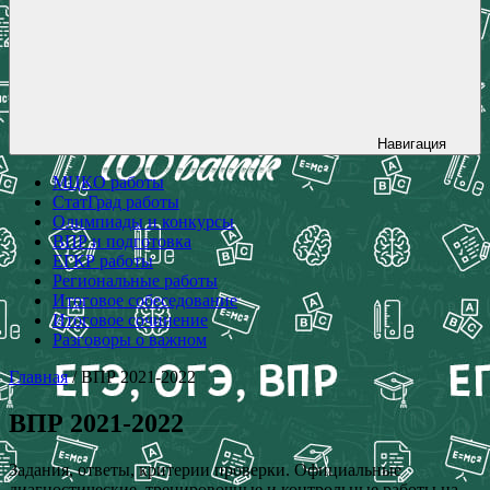
Навигация
МЦКО работы
СтатГрад работы
Олимпиады и конкурсы
ВПР и подготовка
ЕГКР работы
Региональные работы
Итоговое собеседование
Итоговое сочинение
Разговоры о важном
Главная
/ ВПР 2021-2022
ВПР 2021-2022
Задания, ответы, критерии проверки. Официальные
диагностические, тренировочные и контрольные работы на