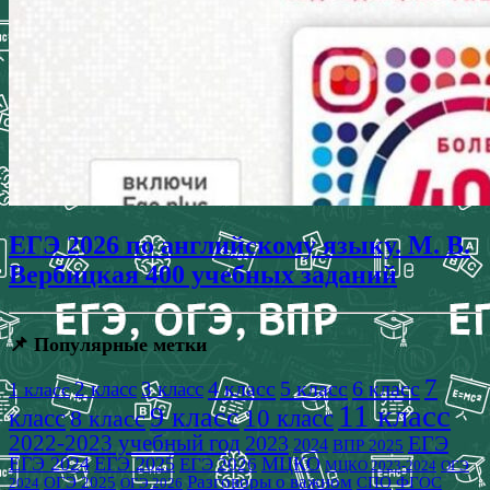
ЕГЭ 2026 по английскому языку. М. В.
Вербицкая 400 учебных заданий
📌 Популярные метки
7
4 класс
5 класс
6 класс
2 класс
3 класс
1 класс
11 класс
9 класс
класс
8 класс
10 класс
2022-2023 учебный год
2023
ЕГЭ
2024
ВПР 2025
ЕГЭ 2024
ЕГЭ 2025
МЦКО
ЕГЭ 2026
МЦКО 2023-2024
ОГЭ
Разговоры о важном
СПО
ОГЭ 2025
ФГОС
2024
ОГЭ 2026