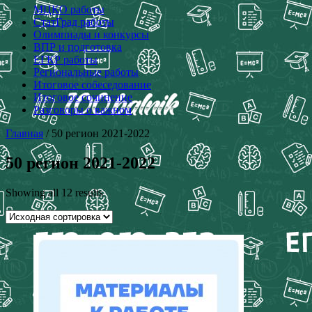
МЦКО работы
СтатГрад работы
Олимпиады и конкурсы
ВПР и подготовка
ЕГКР работы
Региональные работы
Итоговое собеседование
Итоговое сочинение
Разговоры о важном
Главная
/ 50 регион 2021-2022
50 регион 2021-2022
Showing all 12 results