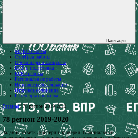
Навигация
МЦКО работы
СтатГрад работы
Олимпиады и конкурсы
ВПР и подготовка
ЕГКР работы
Региональные работы
Итоговое собеседование
Итоговое сочинение
Разговоры о важном
Главная
/ 78 регион 2019-2020
78 регион 2019-2020
Задания, ответы, критерии проверки. Официальные
диагностические, тренировочные и контрольные работы на