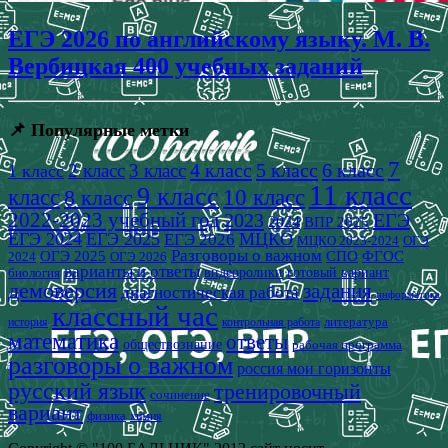
ЕГЭ 2026 по английскому языку. М. В.
Вербицкая 400 учебных заданий
📌 Популярные метки
7
4 класс
5 класс
6 класс
2 класс
3 класс
1 класс
11 класс
9 класс
класс
8 класс
10 класс
2022-2023 учебный год
2023
ЕГЭ
2024
ВПР 2025
ЕГЭ 2024
ЕГЭ 2025
МЦКО
ЕГЭ 2026
МЦКО 2023-2024
ОГЭ
Разговоры о важном
СПО
ОГЭ 2025
ФГОС
2024
ОГЭ 2026
варианты и ответы
видеоролики
готовый вариант
биология
демоверсия
задания
диагностическая работа
информатика
классный час
история
литература
контрольная работа
математика
ответы
обществознание
рабочая программа
разговоры о важном
россия мои горизонты
русский язык
тренировочный
сочинение
вариант
физика
химия