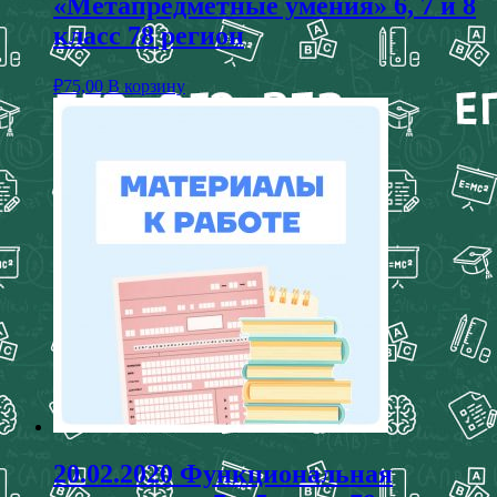
«Метапредметные умения» 6, 7 и 8
класс 78 регион
₽
75,00
В корзину
20.02.2020 Функциональная