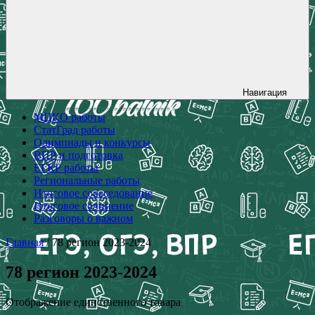
Навигация
МЦКО работы
СтатГрад работы
Олимпиады и конкурсы
ВПР и подготовка
ЕГКР работы
Региональные работы
Итоговое собеседование
Итоговое сочинение
Разговоры о важном
Главная
/ 78 регион 2023-2024
78 регион 2023-2024
Отображение единственного товара