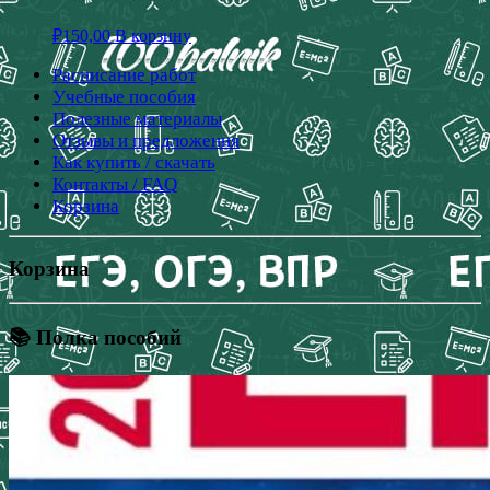
₽
150,00
В корзину
Расписание работ
Учебные пособия
Полезные материалы
Отзывы и предложения
Как купить / скачать
Контакты / FAQ
Корзина
Корзина
📚 Полка пособий