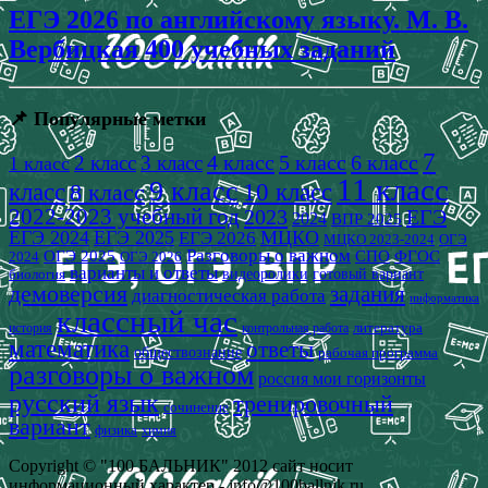
ЕГЭ 2026 по английскому языку. М. В.
Вербицкая 400 учебных заданий
📌 Популярные метки
7
4 класс
5 класс
6 класс
2 класс
3 класс
1 класс
11 класс
9 класс
класс
8 класс
10 класс
2022-2023 учебный год
2023
ЕГЭ
2024
ВПР 2025
ЕГЭ 2024
ЕГЭ 2025
МЦКО
ЕГЭ 2026
МЦКО 2023-2024
ОГЭ
Разговоры о важном
СПО
ОГЭ 2025
ФГОС
2024
ОГЭ 2026
варианты и ответы
видеоролики
готовый вариант
биология
демоверсия
задания
диагностическая работа
информатика
классный час
история
литература
контрольная работа
математика
ответы
обществознание
рабочая программа
разговоры о важном
россия мои горизонты
русский язык
тренировочный
сочинение
вариант
физика
химия
Copyright © "100 БАЛЬНИК" 2012 сайт носит
информационный характер - info@100ballnik.ru