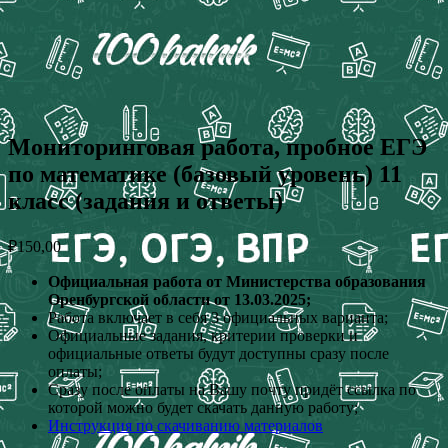
Мониторинговая работа, пробное ЕГЭ
по математике (базовый уровень) 11
класс (задания и ответы)
₽
150,00
Официальная работа от Министерства образования
Оренбургской области от 13.03.2025;
Работа включает в себя 3 официальных варианта;
Официальные задания, критерии проверки и
официальные ответы будут доступны сразу после
оплаты;
Сразу после оплаты на Вашу почту придёт ссылка по
которой можно будет скачать данную работу;
Инструкция по скачиванию материалов