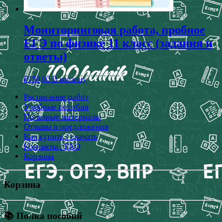
Мониторинговая работа, пробное
ЕГЭ по физике 11 класс (задания и
ответы)
₽
150,00
В корзину
Расписание работ
Учебные пособия
Полезные материалы
Отзывы и предложения
Как купить / скачать
Контакты / FAQ
Корзина
Корзина
📚 Полка пособий