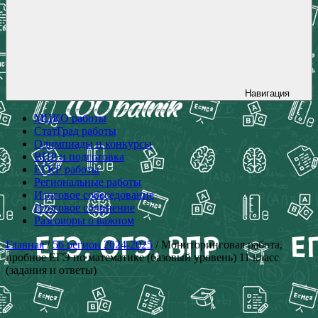
Навигация
МЦКО работы
СтатГрад работы
Олимпиады и конкурсы
ВПР и подготовка
ЕГКР работы
Региональные работы
Итоговое собеседование
Итоговое сочинение
Разговоры о важном
Главная
/
56 регион 2024-2025
/ Мониторинговая работа,
пробное ЕГЭ по математике (базовый уровень) 11 класс
(задания и ответы)