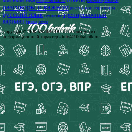
ответы
обществознание
рабочая программа
разговоры о важном
россия мои горизонты
русский язык
тренировочный
сочинение
вариант
физика
химия
Copyright © "100 БАЛЬНИК" 2012 сайт носит
информационный характер - info@100ballnik.ru