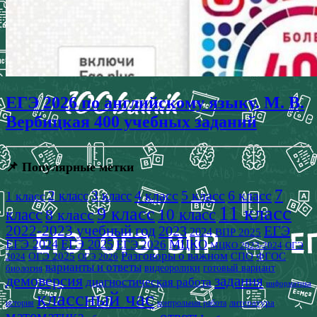
ЕГЭ 2026 по английскому языку. М. В.
Вербицкая 400 учебных заданий
📌 Популярные метки
7
4 класс
5 класс
6 класс
2 класс
3 класс
1 класс
11 класс
9 класс
класс
8 класс
10 класс
2022-2023 учебный год
2023
ЕГЭ
2024
ВПР 2025
ЕГЭ 2024
ЕГЭ 2025
МЦКО
ЕГЭ 2026
МЦКО 2023-2024
ОГЭ
Разговоры о важном
СПО
ОГЭ 2025
ФГОС
2024
ОГЭ 2026
варианты и ответы
видеоролики
готовый вариант
биология
демоверсия
задания
диагностическая работа
информатика
классный час
история
литература
контрольная работа
математика