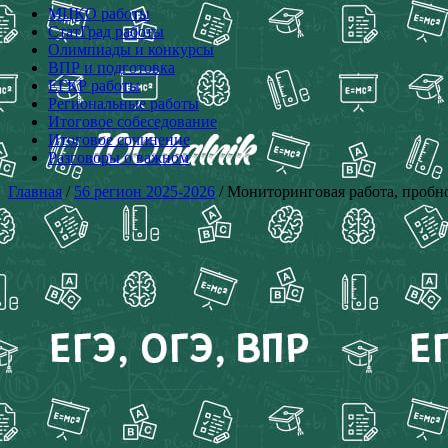
МЦКО работы
СтатГрад работы
Олимпиады и конкурсы
ВПР и подготовка
ЕГКР работы
Региональные работы
Итоговое собеседование
Итоговое сочинение
Разговоры о важном
Главная
/
56 регион 2025-2026
/ Мониторинговая работа, пробно