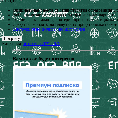
₽
150,00
Официальная работа от Министерства образования Оре
Работа включает в себя 6 (шесть) официальных варианта;
Официальные задания, критерии проверки и официальные
Сразу после оплаты на Вашу почту придёт ссылка по кот
Инструкция по скачиванию материалов
В корзину
Категория:
56 регион 2025-2026
Вам также будет интересно…