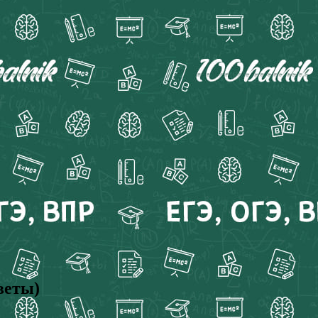
веты)