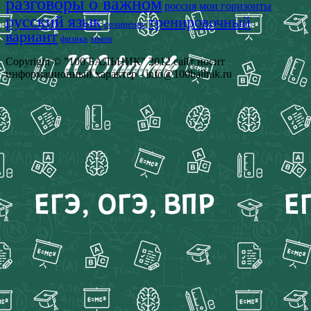
разговоры о важном
россия мои горизонты
русский язык
тренировочный
сочинение
вариант
физика
химия
Copyright © "100 БАЛЬНИК" 2012 сайт носит
информационный характер - info@100ballnik.ru