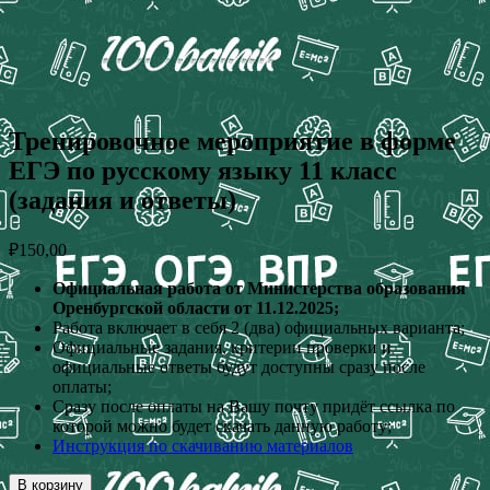
Тренировочное мероприятие в форме
ЕГЭ по русскому языку 11 класс
(задания и ответы)
₽
150,00
Официальная работа от Министерства образования
Оренбургской области от 11.12.2025;
Работа включает в себя 2 (два) официальных варианта;
Официальные задания, критерии проверки и
официальные ответы будут доступны сразу после
оплаты;
Сразу после оплаты на Вашу почту придёт ссылка по
которой можно будет скачать данную работу;
Инструкция по скачиванию материалов
В корзину