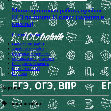
Мониторинговая работа, пробное
ЕГЭ по химии 11 класс (задания и
ответы)
₽
150,00
В корзину
Расписание работ
Учебные пособия
Полезные материалы
Отзывы и предложения
Как купить / скачать
Контакты / FAQ
Корзина
Корзина
📚 Полка пособий