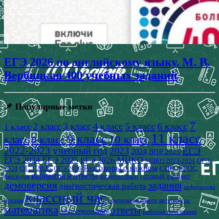
ЕГЭ 2026 по английскому языку. М. В.
Вербицкая 400 учебных заданий
📌 Популярные метки
7
4 класс
5 класс
6 класс
2 класс
3 класс
1 класс
11 класс
9 класс
класс
8 класс
10 класс
2022-2023 учебный год
2023
ЕГЭ
2024
ВПР 2025
ЕГЭ 2024
ЕГЭ 2025
МЦКО
ЕГЭ 2026
МЦКО 2023-2024
ОГЭ
Разговоры о важном
СПО
ОГЭ 2025
ФГОС
2024
ОГЭ 2026
варианты и ответы
видеоролики
готовый вариант
биология
демоверсия
задания
диагностическая работа
информатика
классный час
история
литература
контрольная работа
математика
ответы
обществознание
рабочая программа