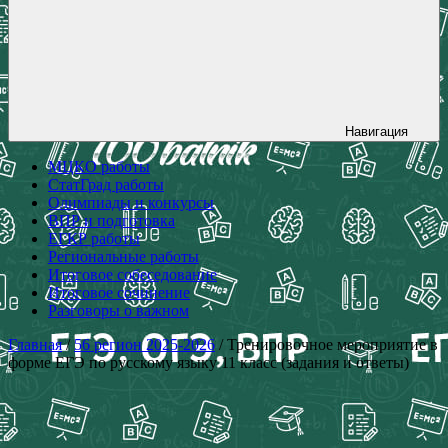
Навигация
МЦКО работы
СтатГрад работы
Олимпиады и конкурсы
ВПР и подготовка
ЕГКР работы
Региональные работы
Итоговое собеседование
Итоговое сочинение
Разговоры о важном
Главная
/
56 регион 2025-2026
/ Тренировочное мероприятие в
форме ЕГЭ по русскому языку 11 класс (задания и ответы)