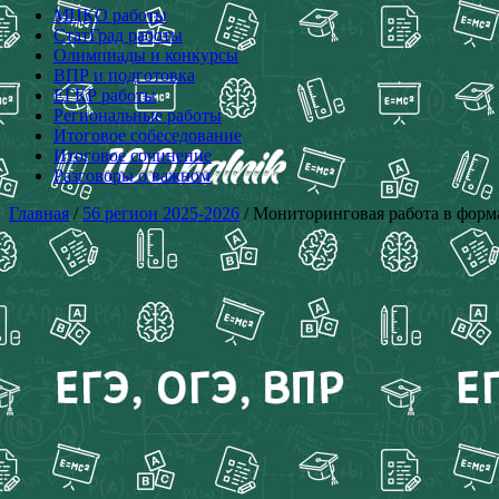
МЦКО работы
СтатГрад работы
Олимпиады и конкурсы
ВПР и подготовка
ЕГКР работы
Региональные работы
Итоговое собеседование
Итоговое сочинение
Разговоры о важном
Главная
/
56 регион 2025-2026
/ Мониторинговая работа в форма