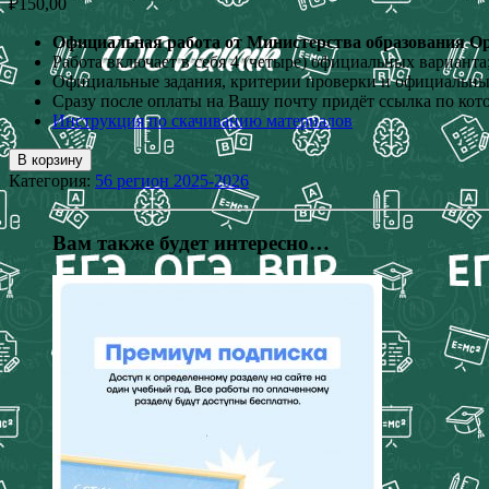
₽
150,00
Официальная работа от Министерства образования Оре
Работа включает в себя 4 (четыре) официальных варианта
Официальные задания, критерии проверки и официальные
Сразу после оплаты на Вашу почту придёт ссылка по кот
Инструкция по скачиванию материалов
В корзину
Категория:
56 регион 2025-2026
Вам также будет интересно…