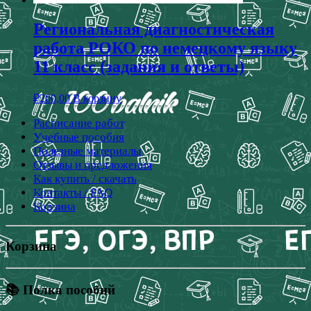
Региональная диагностическая
работа РОКО по немецкому языку
11 класс (задания и ответы)
₽
200,00
В корзину
Расписание работ
Учебные пособия
Полезные материалы
Отзывы и предложения
Как купить / скачать
Контакты / FAQ
Корзина
Корзина
📚 Полка пособий