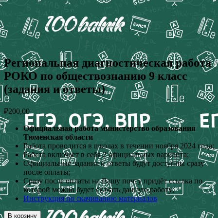
Региональная диагностическая работа
РОКО по обществознанию 9 класс
(задания и ответы)
₽
200,00
Официальная работа министерство образования
Тюменская области
Работа проводится в школах в течении ноября 2024 года;
Работа включает в себя 2 официальных варианта;
Официальные задания и ответы будут доступны сразу
после оплаты;
Сразу после оплаты на Вашу почту придёт ссылка по
которой можно будет скачать данную работу;
Инструкция по скачиванию материалов
В корзину