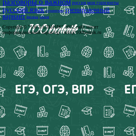
разговоры о важном
россия мои горизонты
русский язык
тренировочный
сочинение
вариант
физика
химия
Copyright © "100 БАЛЬНИК" 2012 сайт носит
информационный характер - info@100ballnik.ru