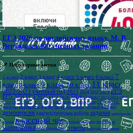
ЕГЭ 2026 по английскому языку. М. В.
Вербицкая 400 учебных заданий
📌 Популярные метки
7
4 класс
5 класс
6 класс
2 класс
3 класс
1 класс
11 класс
9 класс
класс
8 класс
10 класс
2022-2023 учебный год
2023
ЕГЭ
2024
ВПР 2025
ЕГЭ 2024
ЕГЭ 2025
МЦКО
ЕГЭ 2026
МЦКО 2023-2024
ОГЭ
Разговоры о важном
СПО
ОГЭ 2025
ФГОС
2024
ОГЭ 2026
варианты и ответы
видеоролики
готовый вариант
биология
демоверсия
задания
диагностическая работа
информатика
классный час
история
литература
контрольная работа
математика
ответы
обществознание
рабочая программа