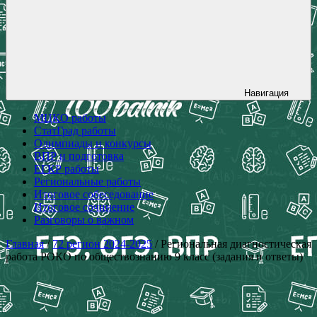
Навигация
МЦКО работы
СтатГрад работы
Олимпиады и конкурсы
ВПР и подготовка
ЕГКР работы
Региональные работы
Итоговое собеседование
Итоговое сочинение
Разговоры о важном
Главная
/
72 регион 2024-2025
/ Региональная диагностическая
работа РОКО по обществознанию 9 класс (задания и ответы)