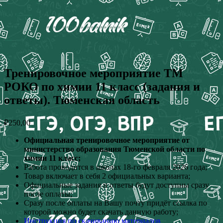
Тренировочное мероприятие ТМ
РОКО по химии 11 класс (задания и
ответы). Тюменская область
₽
250,00
Официальная тренировочное мероприятие от
министерство образования Тюменской области по
химии 11 класс;
Работа проводится в школах 18-го февраля 2026 года;
Товар включает в себя 2 официальных варианта;
Официальные задания и ответы будут доступны сразу
после оплаты;
Сразу после оплаты на Вашу почту придёт ссылка по
которой можно будет скачать данную работу;
Инструкция по скачиванию материалов