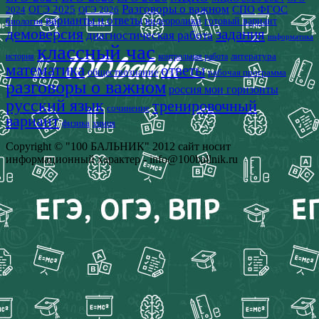
Разговоры о важном
СПО
ОГЭ 2025
ФГОС
2024
ОГЭ 2026
варианты и ответы
видеоролики
готовый вариант
биология
демоверсия
задания
диагностическая работа
информатика
классный час
история
литература
контрольная работа
математика
ответы
обществознание
рабочая программа
разговоры о важном
россия мои горизонты
русский язык
тренировочный
сочинение
вариант
физика
химия
Copyright © "100 БАЛЬНИК" 2012 сайт носит
информационный характер - info@100ballnik.ru