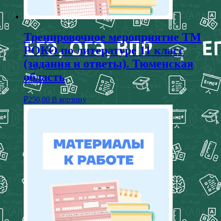
Тренировочное мероприятие ТМ
РОКО по литературе 11 класс
(задания и ответы). Тюменская
область
₽
250,00
В корзину