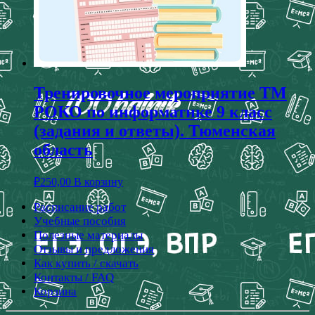
Тренировочное мероприятие ТМ
РОКО по информатике 9 класс
(задания и ответы). Тюменская
область
₽
250,00
В корзину
Расписание работ
Учебные пособия
Полезные материалы
Отзывы и предложения
Как купить / скачать
Контакты / FAQ
Корзина