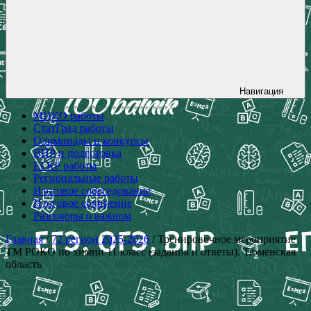
Навигация
МЦКО работы
СтатГрад работы
Олимпиады и конкурсы
ВПР и подготовка
ЕГКР работы
Региональные работы
Итоговое собеседование
Итоговое сочинение
Разговоры о важном
Главная
/
72 регион 2025-2026
/ Тренировочное мероприятие
ТМ РОКО по химии 11 класс (задания и ответы). Тюменская
область