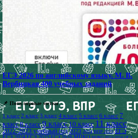
ЕГЭ 2026 по английскому языку. М. В.
Вербицкая 400 учебных заданий
📌 Популярные метки
7
4 класс
5 класс
6 класс
2 класс
3 класс
1 класс
11 класс
9 класс
класс
8 класс
10 класс
2022-2023 учебный год
2023
ЕГЭ
2024
ВПР 2025
ЕГЭ 2024
ЕГЭ 2025
МЦКО
ЕГЭ 2026
МЦКО 2023-2024
ОГЭ