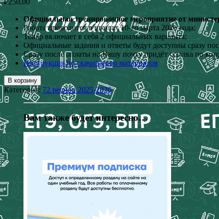
₽
250,00
Официальная тренировочное мероприятие от министер
Работа проводится в школах 10-го марта 2026 года;
Товар включает в себя 2 официальных варианта;
Официальные задания и ответы будут доступны сразу пос
Сразу после оплаты на Вашу почту придёт ссылка по кот
Инструкция по скачиванию материалов
В корзину
Категория:
72 регион 2025-2026
Вам также будет интересно…