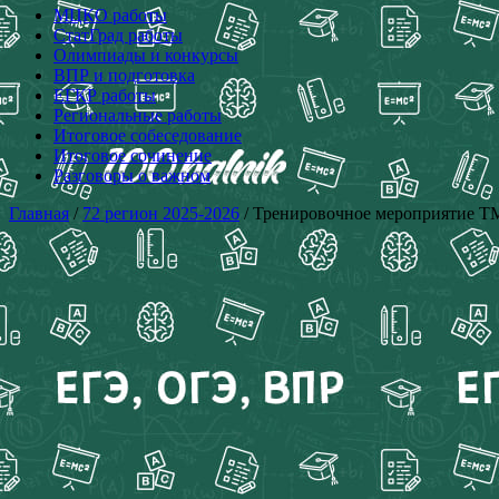
МЦКО работы
СтатГрад работы
Олимпиады и конкурсы
ВПР и подготовка
ЕГКР работы
Региональные работы
Итоговое собеседование
Итоговое сочинение
Разговоры о важном
Главная
/
72 регион 2025-2026
/ Тренировочное мероприятие ТМ