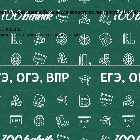
ство образования Тюменская области по литературе 11 клас
ле оплаты;
орой можно будет скачать данную работу;