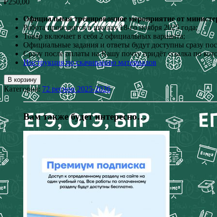
₽
250,00
Официальная тренировочное мероприятие от министер
Работа проводится в школах 18-го ноября 2025 года;
Товар включает в себя 2 официальных варианта;
Официальные задания и ответы будут доступны сразу пос
Сразу после оплаты на Вашу почту придёт ссылка по кот
Инструкция по скачиванию материалов
В корзину
Категория:
72 регион 2025-2026
Вам также будет интересно…