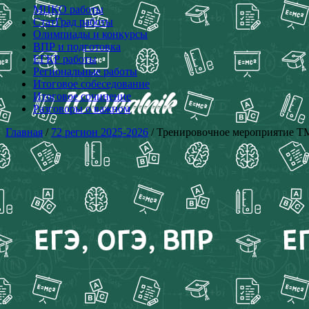
МЦКО работы
СтатГрад работы
Олимпиады и конкурсы
ВПР и подготовка
ЕГКР работы
Региональные работы
Итоговое собеседование
Итоговое сочинение
Разговоры о важном
Главная
/
72 регион 2025-2026
/ Тренировочное мероприятие ТМ 