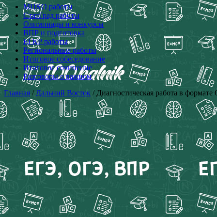
МЦКО работы
СтатГрад работы
Олимпиады и конкурсы
ВПР и подготовка
ЕГКР работы
Региональные работы
Итоговое собеседование
Итоговое сочинение
Разговоры о важном
Главная
/
Дальний Восток
/ Диагностическая работа в формате 