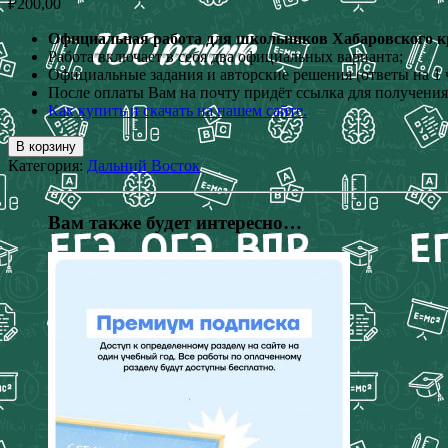
₽
200,00
Официальная работа для школьников Хабаровского кра
Работа включает в себя два официальных варианта;
Официальные задания и авторские решения (ответы на 1 ч
После оплаты Вам на почту придёт ссылка для получения
Как купить и скачать на нашем сайте.
В корзину
Категория:
Дальний Восток
Вам также будет интересно…