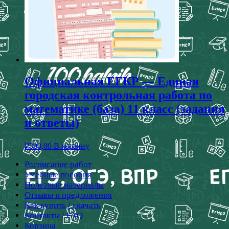
Официальная ЕГКР — Единая
городская контрольная работа по
математике (база) 11 класс (задания
и ответы)
₽
390,00
В корзину
Расписание работ
Учебные пособия
Полезные материалы
Отзывы и предложения
Как купить / скачать
Контакты / FAQ
Корзина