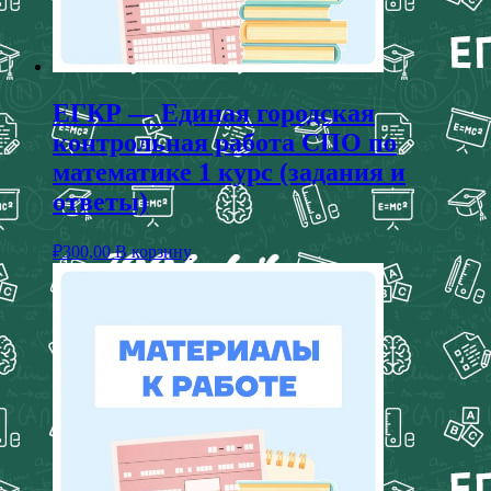
ЕГКР — Единая городская
контрольная работа СПО по
математике 1 курс (задания и
ответы)
₽
300,00
В корзину