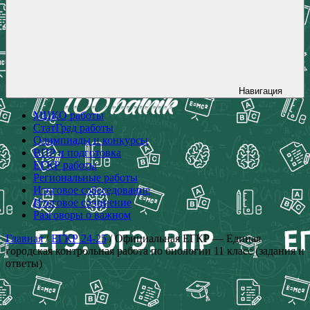
Навигация
МЦКО работы
СтатГрад работы
Олимпиады и конкурсы
ВПР и подготовка
ЕГКР работы
Региональные работы
Итоговое собеседование
Итоговое сочинение
Разговоры о важном
Главная
/
ЕГКР 24-25
/ Официальная ЕГКР — Единая
городская контрольная работа по биологии 11 класс (задания и
ответы)