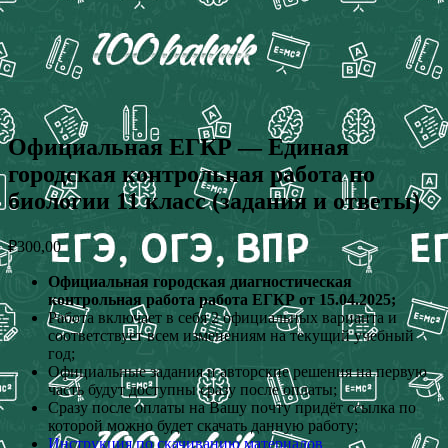
Официальная ЕГКР — Единая
городская контрольная работа по
биологии 11 класс (задания и ответы)
₽
300,00
Официальная городская диагностическая
контрольная работа работа ЕГКР от 15.04.2025;
Работа включает в себя 2 официальных варианта и
соответствует всем изменениям на текущий учебный
год;
Официальные задания и авторские решения на первую
часть будут доступны сразу после оплаты;
Сразу после оплаты на Вашу почту придёт ссылка по
которой можно будет скачать данную работу;
Инструкция по скачиванию материалов