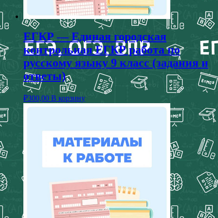
ЕГКР — Единая городская
контрольная ЕГКР работа по
русскому языку 9 класс (задания и
ответы)
₽
300,00
В корзину