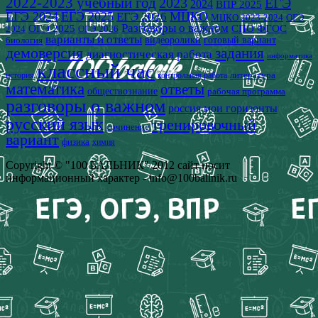
2022-2023 учебный год
2023
ЕГЭ
2024
ВПР 2025
ЕГЭ 2024
ЕГЭ 2025
МЦКО
ЕГЭ 2026
МЦКО 2023-2024
ОГЭ
Разговоры о важном
СПО
ОГЭ 2025
ФГОС
2024
ОГЭ 2026
варианты и ответы
видеоролики
готовый вариант
биология
демоверсия
задания
диагностическая работа
информатика
классный час
история
литература
контрольная работа
математика
ответы
обществознание
рабочая программа
разговоры о важном
россия мои горизонты
русский язык
тренировочный
сочинение
вариант
физика
химия
Copyright © "100 БАЛЬНИК" 2012 сайт носит
информационный характер - info@100ballnik.ru