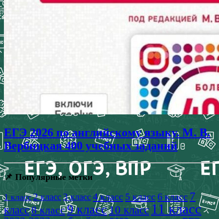
ЕГЭ 2026 по английскому языку. М. В.
Вербицкая 400 учебных заданий
📌 Популярные метки
7
4 класс
5 класс
6 класс
2 класс
3 класс
1 класс
11 класс
9 класс
класс
8 класс
10 класс