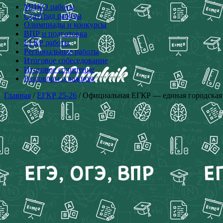
МЦКО работы
СтатГрад работы
Олимпиады и конкурсы
ВПР и подготовка
ЕГКР работы
Региональные работы
Итоговое собеседование
Итоговое сочинение
Разговоры о важном
Главная
/
ЕГКР 25-26
/ Официальная ЕГКР — единая городская к