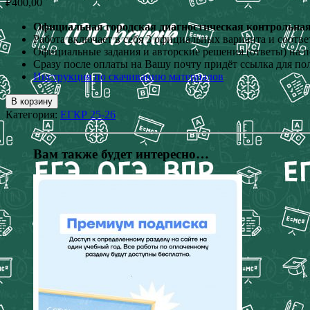
₽
400,00
Официальная городская диагностическая контрольная 
Работа включает в себя 3 официальных варианта и соотв
Официальные задания и авторские решения (ответы) на п
Сразу после оплаты на Вашу почту придёт ссылка для по
Инструкция по скачиванию материалов
В корзину
Категория:
ЕГКР 25-26
Вам также будет интересно…