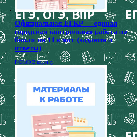
Официальная ЕГКР — единая
городская контрольная работа по
биологии 11 класс (задания и
ответы)
₽
400,00
В корзину