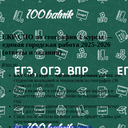
ЕКР СПО по географии 1 курсы —
единая городская работа 2025-2026
(ответы и задания)
₽
300,00
ЕКР СПО 1 курс — единая контрольная работа
для
студентов колледжей и техникумов по географии (36
часов) от 13.01.2026;
Работа включает в себя 4 официальных варианта и
соответствует всем изменениям на текущий учебный
год;
Официальные задания и авторские решения (ответы)
будут доступны сразу после оплаты;
Сразу после оплаты на Вашу почту придёт ссылка для
получения материалов;
Инструкция по скачиванию материалов