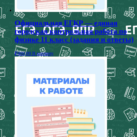
Официальная ЕГКР — единая
городская контрольная работа по
физике 11 класс (задания и ответы)
₽
400,00
В корзину