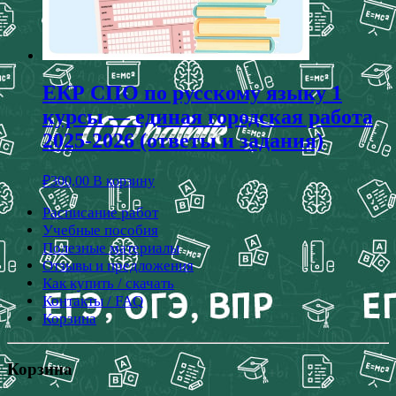
ЕКР СПО по русскому языку 1
курсы — единая городская работа
2025-2026 (ответы и задания)
₽
300,00
В корзину
Расписание работ
Учебные пособия
Полезные материалы
Отзывы и предложения
Как купить / скачать
Контакты / FAQ
Корзина
Корзина