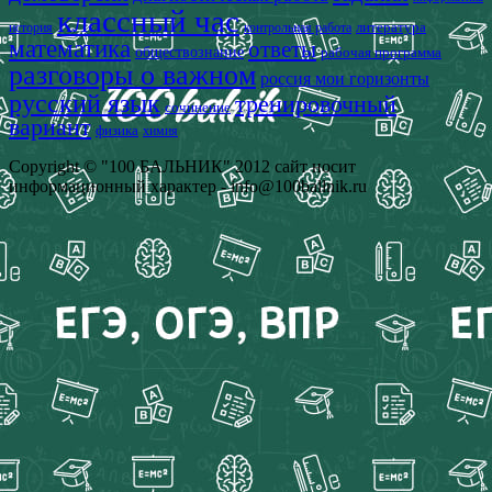
классный час
история
литература
контрольная работа
математика
ответы
обществознание
рабочая программа
разговоры о важном
россия мои горизонты
русский язык
тренировочный
сочинение
вариант
физика
химия
Copyright © "100 БАЛЬНИК" 2012 сайт носит
информационный характер - info@100ballnik.ru