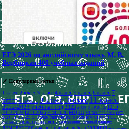
ЕГЭ 2026 по английскому языку. М. В.
Вербицкая 400 учебных заданий
📌 Популярные метки
7
4 класс
5 класс
6 класс
2 класс
3 класс
1 класс
11 класс
9 класс
класс
8 класс
10 класс
2022-2023 учебный год
2023
ЕГЭ
2024
ВПР 2025
ЕГЭ 2024
ЕГЭ 2025
МЦКО
ЕГЭ 2026
МЦКО 2023-2024
ОГЭ
Разговоры о важном
СПО
ОГЭ 2025
ФГОС
2024
ОГЭ 2026
варианты и ответы
видеоролики
готовый вариант
биология
демоверсия
задания
диагностическая работа
информатика