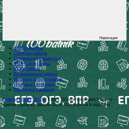
Навигация
МЦКО работы
СтатГрад работы
Олимпиады и конкурсы
ВПР и подготовка
ЕГКР работы
Региональные работы
Итоговое собеседование
Итоговое сочинение
Разговоры о важном
Главная
/
ЕГКР 25-26
/ ЕКР СПО по географии 1 курсы —
единая городская работа 2025-2026 (ответы и задания)