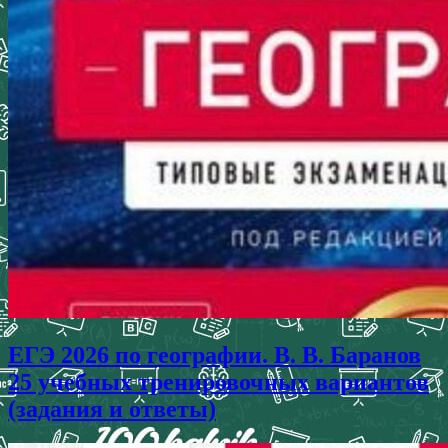
ЕГЭ 2026 по географии. В. В. Баранов
25 учебных тренировочных вариантов
(задания и ответы)