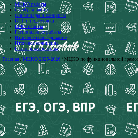
МЦКО работы
СтатГрад работы
Олимпиады и конкурсы
ВПР и подготовка
ЕГКР работы
Региональные работы
Итоговое собеседование
Итоговое сочинение
Разговоры о важном
Главная
/
МЦКО 2025-2026
/ МЦКО по функциональной грамотно