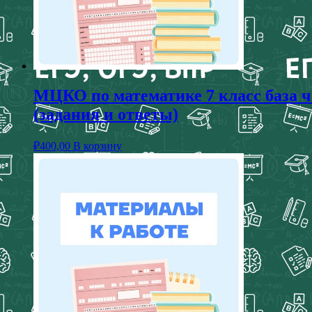
МЦКО по математике 7 класс база 
(задания и ответы)
₽
400,00
В корзину