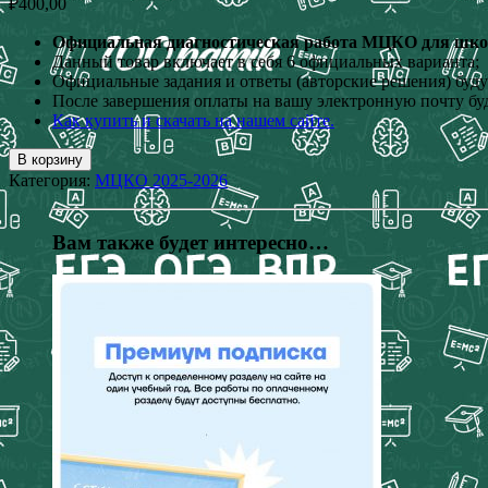
₽
400,00
Официальная диагностическая работа МЦКО для школь
Данный товар включает в себя 6 официальных варианта;
Официальные задания и ответы (авторские решения) буд
После завершения оплаты на вашу электронную почту буд
Как купить и скачать на нашем сайте.
В корзину
Категория:
МЦКО 2025-2026
Вам также будет интересно…