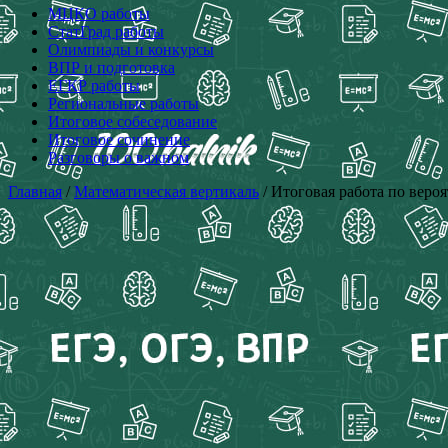
МЦКО работы
СтатГрад работы
Олимпиады и конкурсы
ВПР и подготовка
ЕГКР работы
Региональные работы
Итоговое собеседование
Итоговое сочинение
Разговоры о важном
Главная
/
Математическая вертикаль
/ Итоговая работа по веро