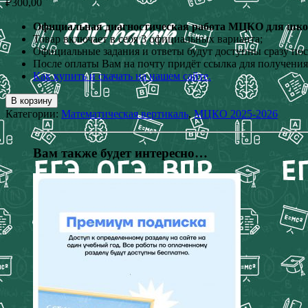
₽
300,00
Официальная диагностическая работа МЦКО для школьн
Товар включает в себя 3 официальных варианта;
Официальные задания и ответы будут доступны сразу пос
После оплаты Вам на почту придёт ссылка для получения
Как купить и скачать на нашем сайте.
В корзину
Категории:
Математическая вертикаль
,
МЦКО 2025-2026
Вам также будет интересно…