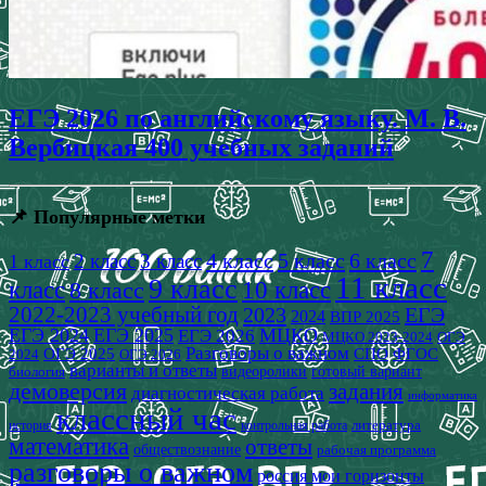
ЕГЭ 2026 по английскому языку. М. В.
Вербицкая 400 учебных заданий
📌 Популярные метки
7
4 класс
5 класс
6 класс
2 класс
3 класс
1 класс
11 класс
9 класс
класс
8 класс
10 класс
2022-2023 учебный год
2023
ЕГЭ
2024
ВПР 2025
ЕГЭ 2024
ЕГЭ 2025
МЦКО
ЕГЭ 2026
МЦКО 2023-2024
ОГЭ
Разговоры о важном
СПО
ОГЭ 2025
ФГОС
2024
ОГЭ 2026
варианты и ответы
видеоролики
готовый вариант
биология
демоверсия
задания
диагностическая работа
информатика
классный час
история
литература
контрольная работа
математика
ответы
обществознание
рабочая программа
разговоры о важном
россия мои горизонты