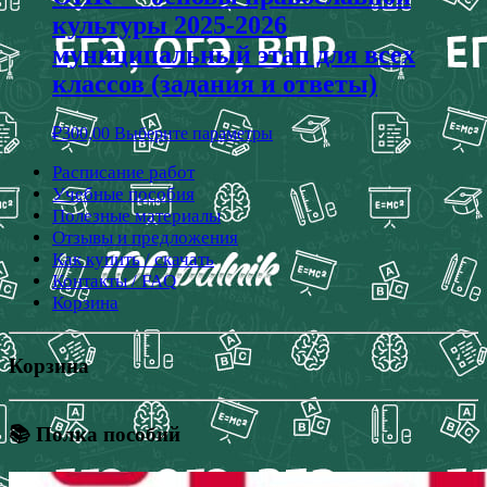
культуры 2025-2026
муниципальный этап для всех
классов (задания и ответы)
₽
300,00
Выберите параметры
Расписание работ
Учебные пособия
Полезные материалы
Отзывы и предложения
Как купить / скачать
Контакты / FAQ
Корзина
Корзина
📚 Полка пособий