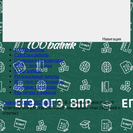
Навигация
МЦКО работы
СтатГрад работы
Олимпиады и конкурсы
ВПР и подготовка
ЕГКР работы
Региональные работы
Итоговое собеседование
Итоговое сочинение
Разговоры о важном
Главная
/
ОПК 2025-2026
/ ОПК основы православной
культуры все классы 2025-2026 школьный этап (задания и
ответы)