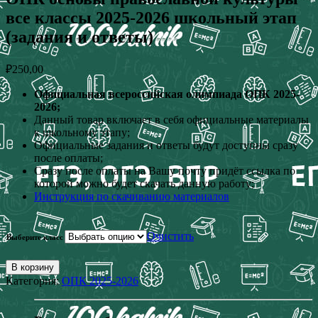
все классы 2025-2026 школьный этап
(задания и ответы)
₽
250,00
Официальная всероссийская олимпиада ОПК 2025-
2026;
Данный товар включает в себя официальные материалы
к школьному этапу;
Официальные задания и ответы будут доступны сразу
после оплаты;
Сразу после оплаты на Вашу почту придёт ссылка по
которой можно будет скачать данную работу;
Инструкция по скачиванию материалов
Очистить
Выберите класс
В корзину
Категория:
ОПК 2025-2026