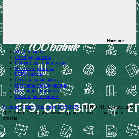
Навигация
МЦКО работы
СтатГрад работы
Олимпиады и конкурсы
ВПР и подготовка
ЕГКР работы
Региональные работы
Итоговое собеседование
Итоговое сочинение
Разговоры о важном
Главная
/
Наше Наследие 2025-2026
/ ОВИО «Наше наследие»
2025-2026: Муниципальный тур все классы — задания и
ответы