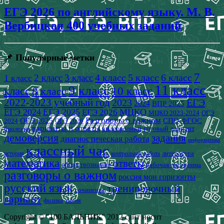
ЕГЭ 2026 по английскому языку. М. В.
Вербицкая 400 учебных заданий
📌 Популярные метки
7
4 класс
5 класс
6 класс
2 класс
3 класс
1 класс
11 класс
9 класс
класс
8 класс
10 класс
2022-2023 учебный год
2023
ЕГЭ
2024
ВПР 2025
ЕГЭ 2024
ЕГЭ 2025
МЦКО
ЕГЭ 2026
МЦКО 2023-2024
ОГЭ
Разговоры о важном
СПО
ОГЭ 2025
ФГОС
2024
ОГЭ 2026
варианты и ответы
видеоролики
готовый вариант
биология
демоверсия
задания
диагностическая работа
информатика
классный час
история
литература
контрольная работа
математика
ответы
обществознание
рабочая программа
разговоры о важном
россия мои горизонты
русский язык
тренировочный
сочинение
вариант
физика
химия
Copyright © "100 БАЛЬНИК" 2012 сайт носит