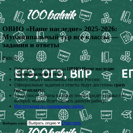
ОВИО «Наше наследие» 2025-2026:
Муниципальный тур все классы —
задания и ответы
₽
300,00
Официальная олимпиада
ОВИО Наше наследие
(муниципальный этап)
;
Работу пишут школьники по всей России;
Официальные задания и ответы будут доступны
сразу
после оплаты
;
Сразу после оплаты на Вашу почту придёт ссылка по
которой можно будет скачать данную работу;
Инструкция по скачиванию работ.
Очистить
Выберите класс