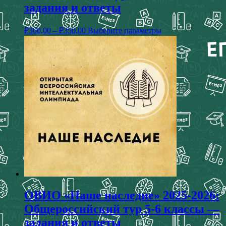
задания и ответы
₽
300,00
–
₽
350,00
Выберите параметры
ОВИО «Наше наследие» 2025-2026:
Общероссийский тур 5-6 классы —
задания и ответы