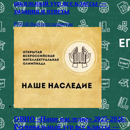
школьный тур все классы —
задания и ответы
₽
350,00
Выберите параметры
ОВИО «Наше наследие» 2025-2026:
Региональный тур все классы —